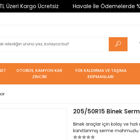
Kargo Ücretsiz
Havale İle Ödemelerde %3 İndirim. 
NET
OTOBÜS, KAMYON KAR
YÜK KALDIRMA VE TAŞIMA
ZİNCİRİ
EKİPMANLARI
cir
205/50R15 Binek Serme
Binek araçlar için kolay ve hızl
kanıtlanmış serme mahmuzlu kar