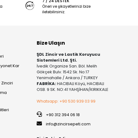
7 / 24 DESTEK
ya
Öneri ve şikayetlerinizi bize
iletebilirsiniz.
Bize Ulaşın
ŞDL Zincir ve Lastik Koruyucu
ri
Sistemleri Ltd. Şti.
yonet Kar
İvedik Organize San. Böl. Melih
Gökçek Bulv. 1542 Sk. No:17
Yenimahalle / Ankara / TURKEY
Zinciri
FABRİKA:
HACIBALI Köyü, HACIBALI
OSB. 9 SK. NO:41 YAHŞİHAN/KIRIKKALE
şıma
Whatsapp: +90 530 939 03 99
itleri
+90 312 394 06 18
info@zincirsepeti.com