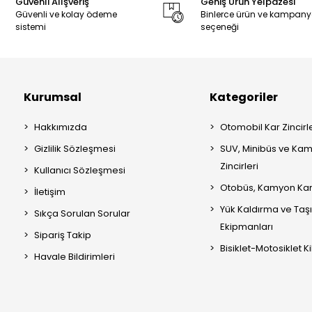
Güvenli Alışveriş
Geniş Ürün Yelpazesi
Güvenli ve kolay ödeme
Binlerce ürün ve kampan
sistemi
seçeneği
Kurumsal
Kategoriler
Hakkımızda
Otomobil Kar Zincirle
Gizlilik Sözleşmesi
SUV, Minibüs ve Kam
Zincirleri
Kullanıcı Sözleşmesi
Otobüs, Kamyon Kar 
İletişim
Yük Kaldırma ve Ta
Sıkça Sorulan Sorular
Ekipmanları
Sipariş Takip
Bisiklet-Motosiklet Kil
Havale Bildirimleri