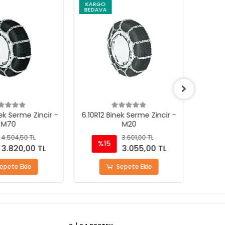
KARGO
KARG
BEDAVA
BEDAV
ek Serme Zincir -
6.10R12 Binek Serme Zincir -
7.00R9
M70
M20
4.504,50 TL
3.601,00 TL
%15
%
3.820,00 TL
3.055,00 TL
epete Ekle
Sepete Ekle