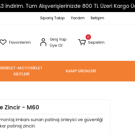
Tüm Alışverişlerinizde 800 TL Üzeri Kargo Ücretsiz
Sipariş Takip
Yardım
İletişim
0
Giriş Yap
Favorilerim
Sepetim
Üye Ol
BİSİKLET-MOTOSİKLET
KAMP ÜRÜNLERİ
KİLİTLERİ
 Zincir - M60
ı montaj imkanı sunan patinaj önleyici ve güvenliği
 patinaj zinciri.