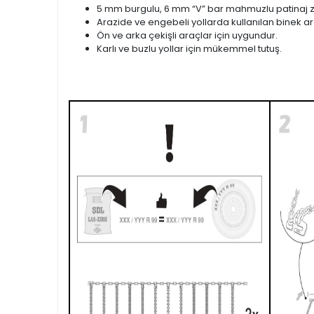
5 mm burgulu, 6 mm “V” bar mahmuzlu patinaj zi
Arazide ve engebeli yollarda kullanılan binek ara
Ön ve arka çekişli araçlar için uygundur.
Karlı ve buzlu yollar için mükemmel tutuş.