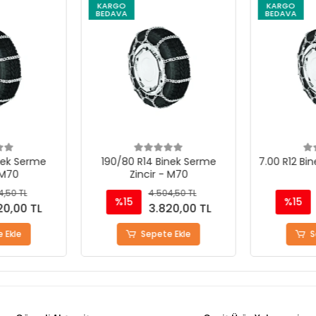
KARGO
KARGO
BEDAVA
BEDAVA
nek Serme
190/80 R14 Binek Serme
7.00 R12 Bin
 M70
Zincir - M70
4,50 TL
4.504,50 TL
%15
%15
20,00 TL
3.820,00 TL
 Ekle
Sepete Ekle
S