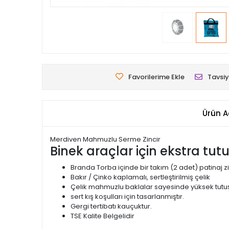
Favorilerime Ekle
Tavsiy
Ürün A
Merdiven Mahmuzlu Serme Zincir
Binek araçlar için ekstra tut
Branda Torba içinde bir takım (2 adet) patinaj zi
Bakır / Çinko kaplamalı, sertleştirilmiş çelik
Çelik mahmuzlu baklalar sayesinde yüksek tutuş
sert kış koşulları için tasarlanmıştır.
Gergi tertibatı kauçuktur.
TSE Kalite Belgelidir