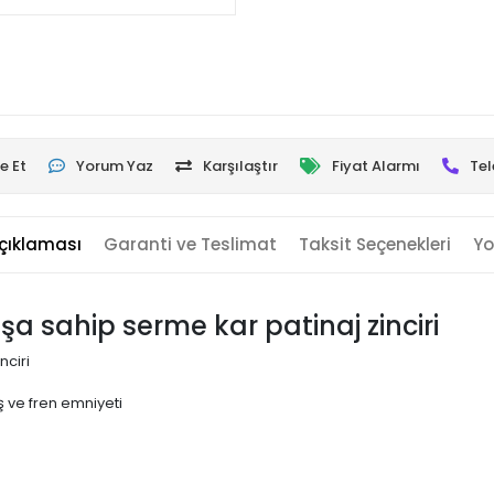
e Et
Yorum Yaz
Karşılaştır
Fiyat Alarmı
Tel
çıklaması
Garanti ve Teslimat
Taksit Seçenekleri
Yo
uşa sahip serme kar patinaj zinciri
nciri
 ve fren emniyeti