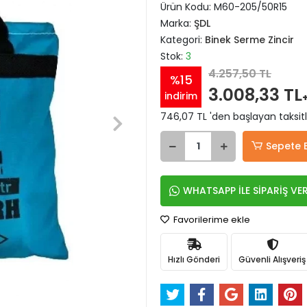
Ürün Kodu:
M60-205/50R15
Marka:
ŞDL
Kategori:
Binek Serme Zincir
Stok:
3
4.257,50 TL
%15
3.008,33 TL
indirim
746,07 TL 'den başlayan taksitl
Sepete 
WHATSAPP İLE SİPARİŞ VE
Favorilerime ekle
Hızlı Gönderi
Güvenli Alışveriş