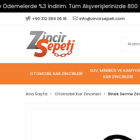
rde %3 İndirim. Tüm Alışverişlerinizde 800 TL Üzeri 
+90 312 394 06 18
info@zincirsepeti.com
SUV, MİNİBÜS VE KAMYO
OTOMOBİL KAR ZİNCİRLERİ
KAR ZİNCİRLERİ
Ana Sayfa
Otomobil Kar Zincirleri
Binek Serme Zin