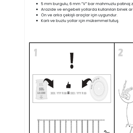
5 mm burgulu, 6 mm “V” bar mahmuzlu patinaj zi
Arazide ve engebeli yollarda kullanılan binek ara
Ön ve arka çekişli araçlar için uygundur.
Karlı ve buzlu yollar için mükemmel tutuş.