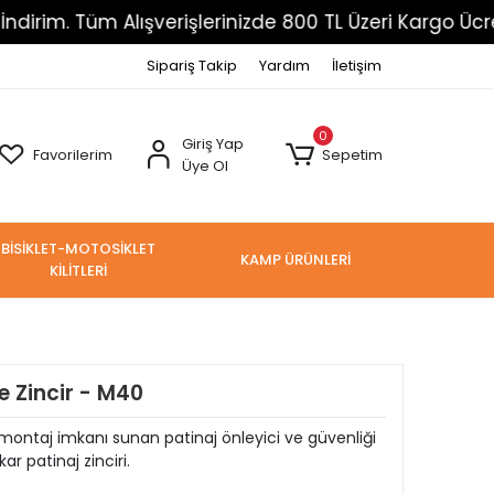
üm Alışverişlerinizde 800 TL Üzeri Kargo Ücretsiz
Sipariş Takip
Yardım
İletişim
0
Giriş Yap
Favorilerim
Sepetim
Üye Ol
BİSİKLET-MOTOSİKLET
KAMP ÜRÜNLERİ
KİLİTLERİ
 Zincir - M40
ı montaj imkanı sunan patinaj önleyici ve güvenliği
 patinaj zinciri.