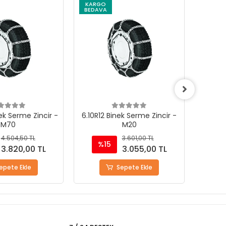
KARGO
KARG
BEDAVA
BEDAV
ek Serme Zincir -
6.10R12 Binek Serme Zincir -
7.00R9
M70
M20
4.504,50 TL
3.601,00 TL
%15
%
3.820,00 TL
3.055,00 TL
epete Ekle
Sepete Ekle