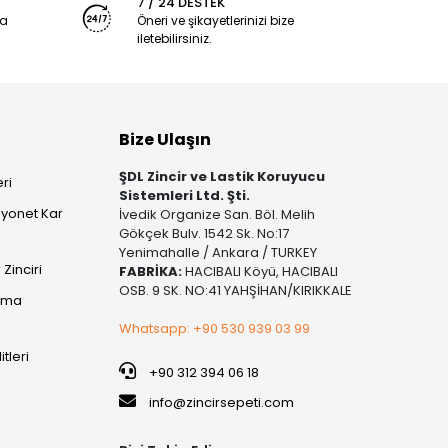
7 / 24 DESTEK
ya
Öneri ve şikayetlerinizi bize
iletebilirsiniz.
Bize Ulaşın
ŞDL Zincir ve Lastik Koruyucu
ri
Sistemleri Ltd. Şti.
yonet Kar
İvedik Organize San. Böl. Melih
Gökçek Bulv. 1542 Sk. No:17
Yenimahalle / Ankara / TURKEY
Zinciri
FABRİKA:
HACIBALI Köyü, HACIBALI
OSB. 9 SK. NO:41 YAHŞİHAN/KIRIKKALE
şıma
Whatsapp: +90 530 939 03 99
itleri
+90 312 394 06 18
info@zincirsepeti.com