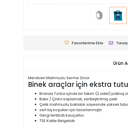
Favorilerime Ekle
Tavsiy
Ürün A
Merdiven Mahmuzlu Serme Zincir
Binek araçlar için ekstra tut
Branda Torba içinde bir takım (2 adet) patinaj zi
Bakır / Çinko kaplamalı, sertleştirilmiş çelik
Çelik mahmuzlu baklalar sayesinde yüksek tutuş
sert kış koşulları için tasarlanmıştır.
Gergi tertibatı kauçuktur.
TSE Kalite Belgelidir