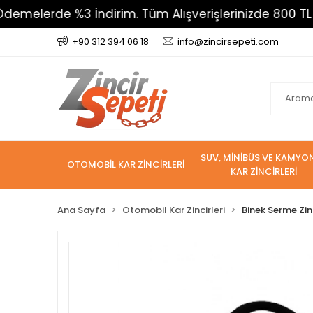
de %3 İndirim. Tüm Alışverişlerinizde 800 TL Üzeri Ka
+90 312 394 06 18
info@zincirsepeti.com
SUV, MİNİBÜS VE KAMYO
OTOMOBİL KAR ZİNCİRLERİ
KAR ZİNCİRLERİ
Ana Sayfa
Otomobil Kar Zincirleri
Binek Serme Zin