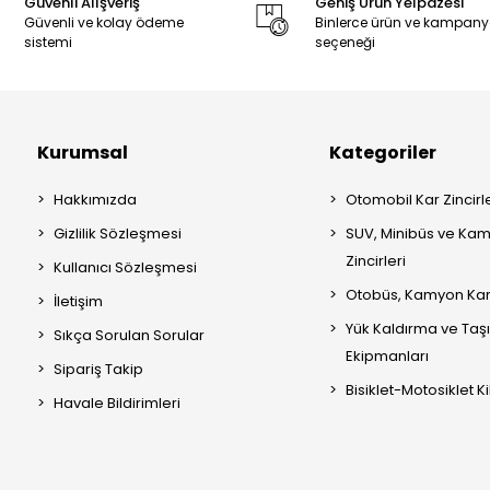
Güvenli Alışveriş
Geniş Ürün Yelpazesi
Güvenli ve kolay ödeme
Binlerce ürün ve kampan
sistemi
seçeneği
Kurumsal
Kategoriler
Hakkımızda
Otomobil Kar Zincirle
Gizlilik Sözleşmesi
SUV, Minibüs ve Kam
Zincirleri
Kullanıcı Sözleşmesi
Otobüs, Kamyon Kar 
İletişim
Yük Kaldırma ve Ta
Sıkça Sorulan Sorular
Ekipmanları
Sipariş Takip
Bisiklet-Motosiklet Kil
Havale Bildirimleri