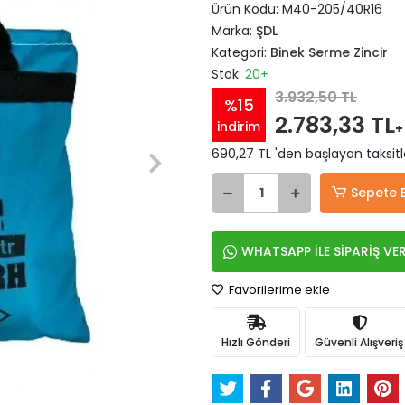
Ürün Kodu:
M40-205/40R16
Marka:
ŞDL
Kategori:
Binek Serme Zincir
Stok:
20+
3.932,50 TL
%15
2.783,33 TL
indirim
+
690,27 TL 'den başlayan taksitl
Sepete 
WHATSAPP İLE SİPARİŞ VE
Favorilerime ekle
Hızlı Gönderi
Güvenli Alışveriş