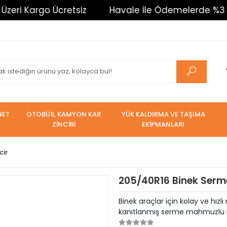
rgo Ücretsiz
Havale İle Ödemelerde %3 İndirim. T
NET
OTOBÜS, KAMYON KAR
YÜK KALDIRMA VE TAŞIMA
ZİNCİRİ
EKİPMANLARI
cir
205/40R16 Binek Serme
Binek araçlar için kolay ve hızl
kanıtlanmış serme mahmuzlu kar