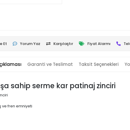
e Et
Yorum Yaz
Karşılaştır
Fiyat Alarmı
Tel
çıklaması
Garanti ve Teslimat
Taksit Seçenekleri
Yo
uşa sahip serme kar patinaj zinciri
nciri
 ve fren emniyeti