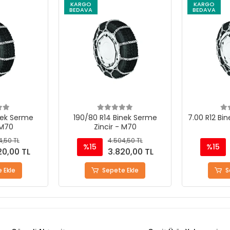
KARGO
KARGO
BEDAVA
BEDAVA
nek Serme
190/80 R14 Binek Serme
7.00 R12 Bin
 M70
Zincir - M70
4,50 TL
4.504,50 TL
%15
%15
20,00 TL
3.820,00 TL
 Ekle
Sepete Ekle
S