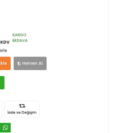
KARGO
BEDAVA
 KDV
erle
Ekle
Hemen Al
R
İade ve Değişim