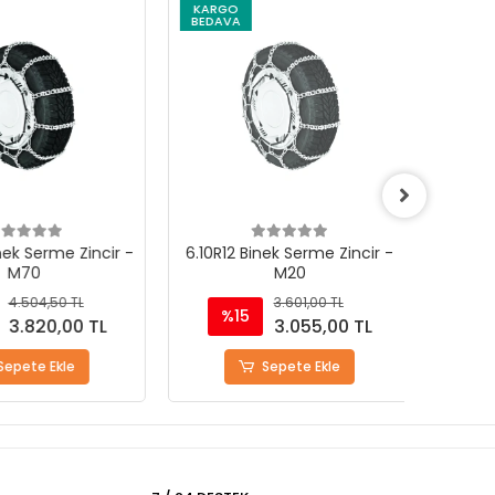
KARGO
KARG
BEDAVA
BEDAV
ek Serme Zincir -
6.10R12 Binek Serme Zincir -
7.00R9
M70
M20
4.504,50 TL
3.601,00 TL
%15
%
3.820,00 TL
3.055,00 TL
epete Ekle
Sepete Ekle