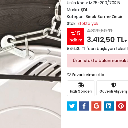
Ürün Kodu:
M75-200/70R15
Marka:
ŞDL
Kategori:
Binek Serme Zincir
Stok:
Stokta yok
4.829,50 TL
%15
3.412,50 TL
indirim
+
846,30 TL 'den başlayan taksitl
Ürün stokta bulunmamakt
Favorilerime ekle
Hızlı Gönderi
Güvenli Alışveriş