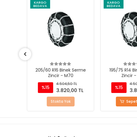
KARGO
KARGO
BEDAVA
BEDAVA
Serme
205/60 R16 Binek Serme
195/75 R14 Bi
Zincir - M70
Zincir -
L
4.504,50 TL
4.50
%15
%15
0 TL
3.820,00 TL
3.8
Stokta Yok
Sepete