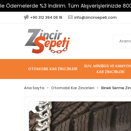
erde %3 İndirim. Tüm Alışverişlerinizde 800 TL Üzeri
+90 312 394 06 18
info@zincirsepeti.com
SUV, MİNİBÜS VE KAMYO
OTOMOBİL KAR ZİNCİRLERİ
KAR ZİNCİRLERİ
Ana Sayfa
Otomobil Kar Zincirleri
Binek Serme Zin