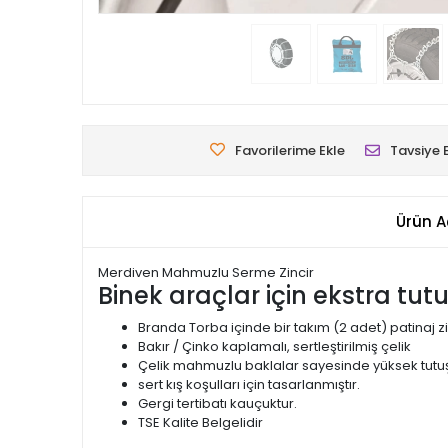
Favorilerime Ekle
Tavsiye 
Ürün A
Merdiven Mahmuzlu Serme Zincir
Binek araçlar için ekstra tut
Branda Torba içinde bir takım (2 adet) patinaj zi
Bakır / Çinko kaplamalı, sertleştirilmiş çelik
Çelik mahmuzlu baklalar sayesinde yüksek tutuş
sert kış koşulları için tasarlanmıştır.
Gergi tertibatı kauçuktur.
TSE Kalite Belgelidir