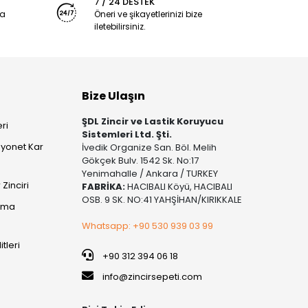
7 / 24 DESTEK
ya
Öneri ve şikayetlerinizi bize
iletebilirsiniz.
Bize Ulaşın
ŞDL Zincir ve Lastik Koruyucu
ri
Sistemleri Ltd. Şti.
yonet Kar
İvedik Organize San. Böl. Melih
Gökçek Bulv. 1542 Sk. No:17
Yenimahalle / Ankara / TURKEY
Zinciri
FABRİKA:
HACIBALI Köyü, HACIBALI
OSB. 9 SK. NO:41 YAHŞİHAN/KIRIKKALE
şıma
Whatsapp: +90 530 939 03 99
itleri
+90 312 394 06 18
info@zincirsepeti.com