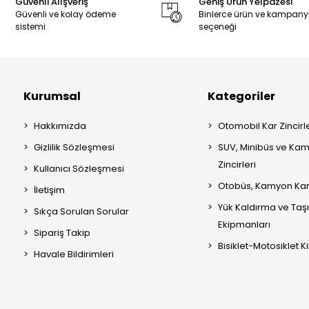
Güvenli Alışveriş
Geniş Ürün Yelpazesi
Güvenli ve kolay ödeme
Binlerce ürün ve kampan
sistemi
seçeneği
Kurumsal
Kategoriler
Hakkımızda
Otomobil Kar Zincirle
Gizlilik Sözleşmesi
SUV, Minibüs ve Kam
Zincirleri
Kullanıcı Sözleşmesi
Otobüs, Kamyon Kar 
İletişim
Yük Kaldırma ve Ta
Sıkça Sorulan Sorular
Ekipmanları
Sipariş Takip
Bisiklet-Motosiklet Kil
Havale Bildirimleri