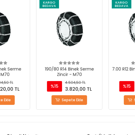
KARGO
KARGO
BEDAVA
BEDAVA
nek Serme
190/80 R14 Binek Serme
7.00 R12 Bin
 M70
Zincir - M70
4,50 TL
4.504,50 TL
%15
%15
20,00 TL
3.820,00 TL
 Ekle
Sepete Ekle
S