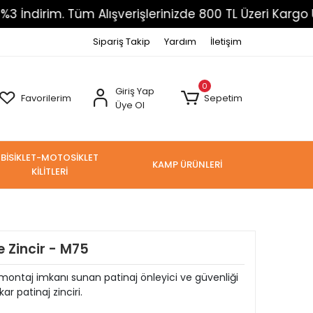
 Tüm Alışverişlerinizde 800 TL Üzeri Kargo Ücretsiz
Sipariş Takip
Yardım
İletişim
0
Giriş Yap
Favorilerim
Sepetim
Üye Ol
BİSİKLET-MOTOSİKLET
KAMP ÜRÜNLERİ
KİLİTLERİ
 Zincir - M75
ı montaj imkanı sunan patinaj önleyici ve güvenliği
 patinaj zinciri.