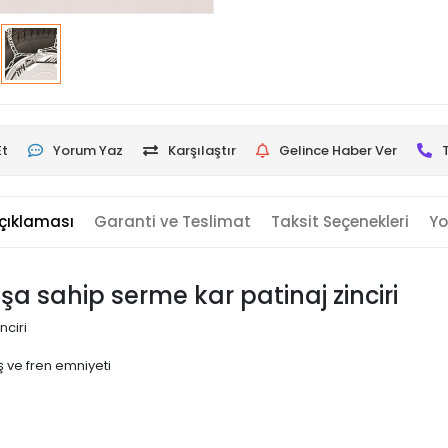
Et
Yorum Yaz
Karşılaştır
Gelince Haber Ver
çıklaması
Garanti ve Teslimat
Taksit Seçenekleri
Yo
uşa sahip serme kar patinaj zinciri
nciri
 ve fren emniyeti