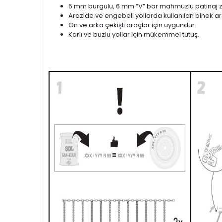
5 mm burgulu, 6 mm “V” bar mahmuzlu patinaj zi
Arazide ve engebeli yollarda kullanılan binek ara
Ön ve arka çekişli araçlar için uygundur.
Karlı ve buzlu yollar için mükemmel tutuş.