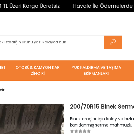
 Kargo Ücretsiz
Havale İle Ödemelerde %3 İndirim.
NET
OTOBÜS, KAMYON KAR
YÜK KALDIRMA VE TAŞIMA
ZİNCİRİ
EKİPMANLARI
cir
200/70R15 Binek Serme
Binek araçlar için kolay ve hızl
kanıtlanmış serme mahmuzlu kar