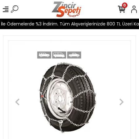
0
le Ödemelerde %3 İndirim. Tüm Alışverişlerinizde 800 TL Üzeri Kar