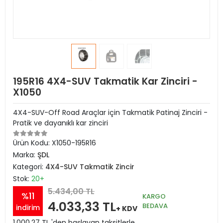
195R16 4X4-SUV Takmatik Kar Zinciri -
X1050
4X4-SUV-Off Road Araçlar için Takmatik Patinaj Zinciri -
Pratik ve dayanıklı kar zinciri
Ürün Kodu:
X1050-195R16
Marka:
ŞDL
Kategori:
4X4-SUV Takmatik Zincir
Stok:
20+
5.434,00 TL
%11
KARGO
4.033,33 TL
BEDAVA
indirim
+ KDV
1.000,27 TL 'den başlayan taksitlerle