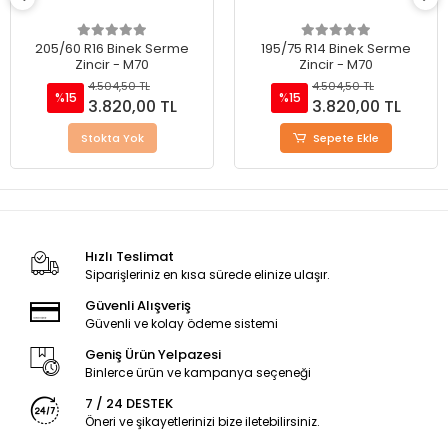
205/60 R16 Binek Serme
195/75 R14 Binek Serme
Zincir - M70
Zincir - M70
4.504,50 TL
4.504,50 TL
%15
%15
3.820,00 TL
3.820,00 TL
Stokta Yok
Sepete Ekle
Hızlı Teslimat
Siparişleriniz en kısa sürede elinize ulaşır.
Güvenli Alışveriş
Güvenli ve kolay ödeme sistemi
Geniş Ürün Yelpazesi
Binlerce ürün ve kampanya seçeneği
7 / 24 DESTEK
Öneri ve şikayetlerinizi bize iletebilirsiniz.