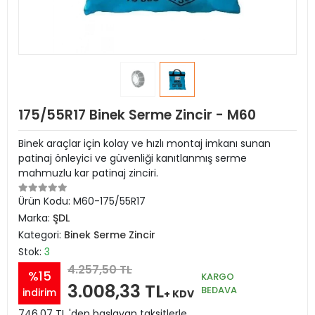
175/55R17 Binek Serme Zincir - M60
Binek araçlar için kolay ve hızlı montaj imkanı sunan
patinaj önleyici ve güvenliği kanıtlanmış serme
mahmuzlu kar patinaj zinciri.
Ürün Kodu:
M60-175/55R17
Marka:
ŞDL
Kategori:
Binek Serme Zincir
Stok:
3
4.257,50 TL
%15
KARGO
3.008,33 TL
BEDAVA
indirim
+ KDV
746,07 TL 'den başlayan taksitlerle