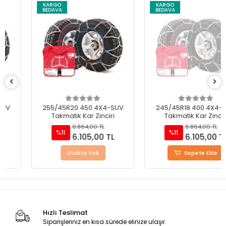
KARGO
KARGO
BEDAVA
BEDAVA
255/45R20 450 4X4-SUV
245/45R18 400 4X4-SUV
Takmatik Kar Zinciri
Takmatik Kar Zinciri
6.864,00 TL
6.864,00 TL
%11
%11
6.105,00 TL
6.105,00 TL
Stokta Yok
Sepete Ekle
Hızlı Teslimat
Siparişleriniz en kısa sürede elinize ulaşır.