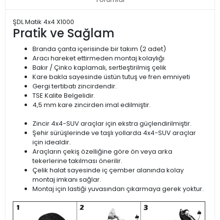
ŞDL Matik 4x4 X1000
Pratik ve Sağlam
Branda çanta içerisinde bir takım (2 adet)
Aracı hareket ettirmeden montaj kolaylığı
Bakır / Çinko kaplamalı, sertleştirilmiş çelik
Kare bakla sayesinde üstün tutuş ve fren emniyeti
Gergi tertibatı zincirdendir.
TSE Kalite Belgelidir.
4,5 mm kare zincirden imal edilmiştir.
Zincir 4x4-SUV araçlar için ekstra güçlendirilmiştir.
Şehir sürüşlerinde ve taşlı yollarda 4x4-SUV araçlar
için idealdir.
Araçların çekiş özelliğine göre ön veya arka
tekerlerine takılması önerilir.
Çelik halat sayesinde iç çember alanında kolay
montaj imkanı sağlar.
Montaj için lastiği yuvasından çıkarmaya gerek yoktur.