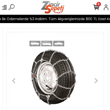
0
İle Ödemelerde %3 İndirim. Tüm Alışverişlerinizde 800 TL Üzeri Ka