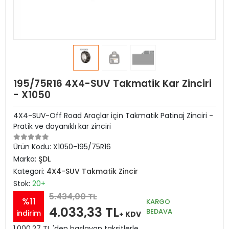
195/75R16 4X4-SUV Takmatik Kar Zinciri
- X1050
4X4-SUV-Off Road Araçlar için Takmatik Patinaj Zinciri -
Pratik ve dayanıklı kar zinciri
Ürün Kodu:
X1050-195/75R16
Marka:
ŞDL
Kategori:
4X4-SUV Takmatik Zincir
Stok:
20+
5.434,00 TL
%11
KARGO
4.033,33 TL
BEDAVA
indirim
+ KDV
1.000,27 TL 'den başlayan taksitlerle