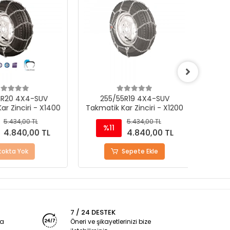
R20 4X4-SUV
255/55R19 4X4-SUV
21
r Zinciri - X1400
Takmatik Kar Zinciri - X1200
Takmat
5.434,00 TL
5.434,00 TL
%11
%
4.840,00 TL
4.840,00 TL
okta Yok
Sepete Ekle
7 / 24 DESTEK
ya
Öneri ve şikayetlerinizi bize