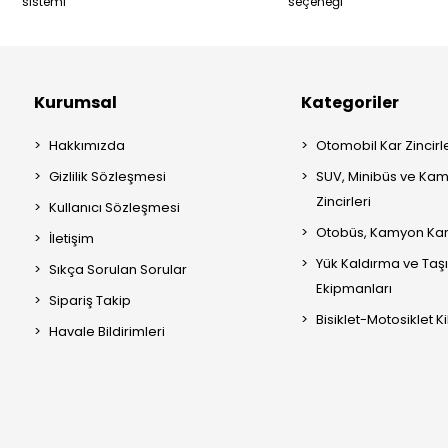
sistemi
seçeneği
Kurumsal
Kategoriler
Hakkımızda
Otomobil Kar Zincirle
Gizlilik Sözleşmesi
SUV, Minibüs ve Kam
Zincirleri
Kullanıcı Sözleşmesi
Otobüs, Kamyon Kar 
İletişim
Yük Kaldırma ve Ta
Sıkça Sorulan Sorular
Ekipmanları
Sipariş Takip
Bisiklet-Motosiklet Kil
Havale Bildirimleri