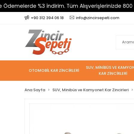
de %3 İndirim. Tüm Alışverişlerinizde 800 TL Üzeri K
+90 312 394 06 18
info@zincirsepeti.com
SUV, MİNİBÜS VE KAMYO
OTOMOBİL KAR ZİNCİRLERİ
KAR ZİNCİRLERİ
Ana Sayfa
SUV, Minibüs ve Kamyonet Kar Zincirleri