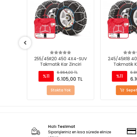
4-SUV
255/45R20 450 4X4-SUV
245/45R18 40
iri
Takmatik Kar Zinciri
Takmatik Kar
TL
6.864,00 TL
6.86
%11
%11
0 TL
6.105,00 TL
6.1
Stokta Yok
Sepete
Hızlı Teslimat
Siparişleriniz en kısa sürede elinize