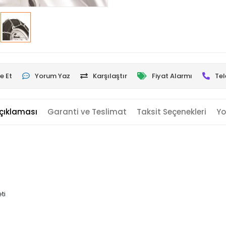
e Et
Yorum Yaz
Karşılaştır
Fiyat Alarmı
Tel
çıklaması
Garanti ve Teslimat
Taksit Seçenekleri
Yo
ti