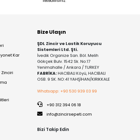
iletebilirsiniz.
Bize Ulaşın
ŞDL Zincir ve Lastik Koruyucu
ri
Sistemleri Ltd. Şti.
yonet Kar
İvedik Organize San. Böl. Melih
Gökçek Bulv. 1542 Sk. No:17
Yenimahalle / Ankara / TURKEY
Zinciri
FABRİKA:
HACIBALI Köyü, HACIBALI
OSB. 9 SK. NO:41 YAHŞİHAN/KIRIKKALE
şıma
Whatsapp: +90 530 939 03 99
itleri
+90 312 394 06 18
info@zincirsepeti.com
Bizi Takip Edin