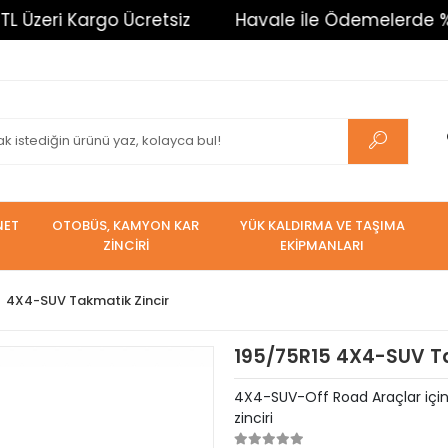
argo Ücretsiz
Havale İle Ödemelerde %3 İndirim. 
NET
OTOBÜS, KAMYON KAR
YÜK KALDIRMA VE TAŞIMA
ZİNCİRİ
EKİPMANLARI
4X4-SUV Takmatik Zincir
195/75R15 4X4-SUV Tak
4X4-SUV-Off Road Araçlar için T
zinciri