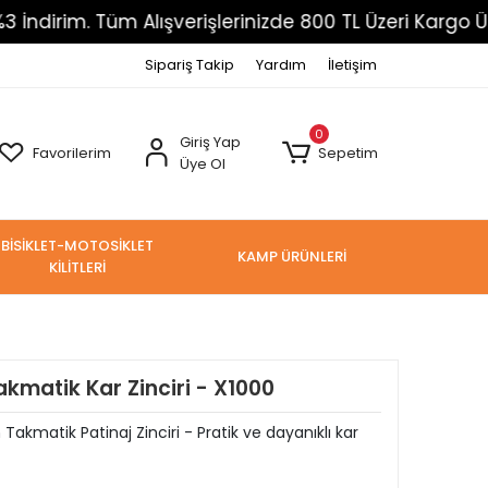
Tüm Alışverişlerinizde 800 TL Üzeri Kargo Ücretsiz
Sipariş Takip
Yardım
İletişim
0
Giriş Yap
Favorilerim
Sepetim
Üye Ol
BİSİKLET-MOTOSİKLET
KAMP ÜRÜNLERİ
KİLİTLERİ
matik Kar Zinciri - X1000
akmatik Patinaj Zinciri - Pratik ve dayanıklı kar