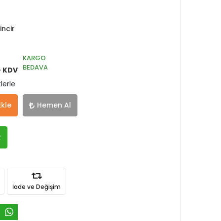
ncir
KARGO
BEDAVA
+ KDV
lerle
Ekle
Hemen Al
R
İade ve Değişim