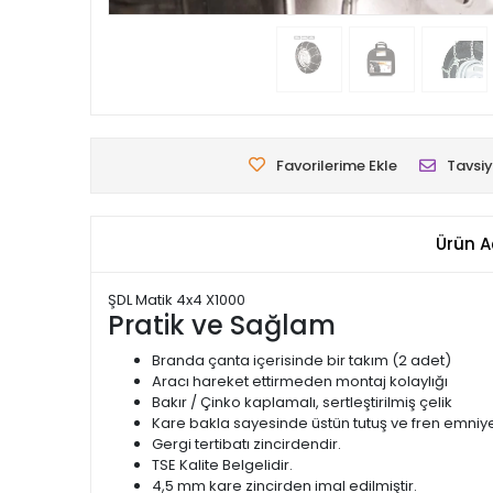
Favorilerime Ekle
Tavsiy
Ürün A
ŞDL Matik 4x4 X1000
Pratik ve Sağlam
Branda çanta içerisinde bir takım (2 adet)
Aracı hareket ettirmeden montaj kolaylığı
Bakır / Çinko kaplamalı, sertleştirilmiş çelik
Kare bakla sayesinde üstün tutuş ve fren emniye
Gergi tertibatı zincirdendir.
TSE Kalite Belgelidir.
4,5 mm kare zincirden imal edilmiştir.