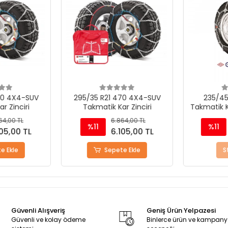
0 4X4-SUV
295/35 R21 470 4X4-SUV
235/45
 Zinciri
Takmatik Kar Zinciri
Takmatik Ka
4,00 TL
6.864,00 TL
%11
%11
05,00 TL
6.105,00 TL
 Ekle
Sepete Ekle
St
Güvenli Alışveriş
Geniş Ürün Yelpazesi
Güvenli ve kolay ödeme
Binlerce ürün ve kampan