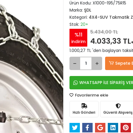
Ürün Kodu:
X1000-195/75R15
Marka:
ŞDL
Kategori:
4X4-SUV Takmatik Zi
Stok:
20+
5.434,00 TL
%11
4.033,33 TL
indirim
1.000,27 TL 'den başlayan taksit
Sepete 
WHATSAPP İLE SİPARİŞ VE
Favorilerime ekle
Hızlı Gönderi
Güvenli Alışveriş