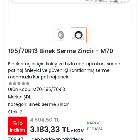
195/70R13 Binek Serme Zincir - M70
Binek araçlar için kolay ve hızlı montaj imkanı sunan
patinaj önleyici ve güvenliği kanıtlanmış serme
mahmuzlu kar patinaj zinciri.
Ürün Kodu:
M70-195/70R13
Marka:
ŞDL
Kategori:
Binek Serme Zincir
Stok:
2
4.504,50 TL
%15
KARGO
3.183,33 TL
BEDAVA
indirim
+ KDV
789,47 TL 'den başlayan taksitlerle