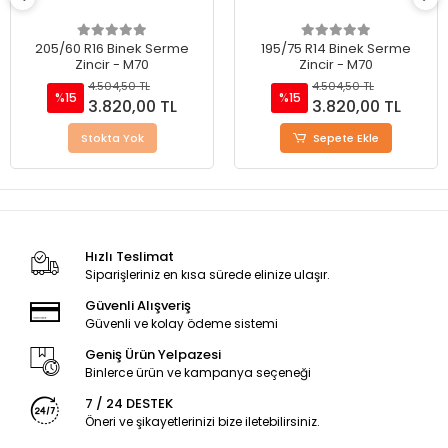
205/60 R16 Binek Serme
195/75 R14 Binek Serme
Zincir - M70
Zincir - M70
4.504,50 TL
4.504,50 TL
%15
%15
3.820,00 TL
3.820,00 TL
Stokta Yok
Sepete Ekle
Hızlı Teslimat
Siparişleriniz en kısa sürede elinize ulaşır.
Güvenli Alışveriş
Güvenli ve kolay ödeme sistemi
Geniş Ürün Yelpazesi
Binlerce ürün ve kampanya seçeneği
7 / 24 DESTEK
Öneri ve şikayetlerinizi bize iletebilirsiniz.