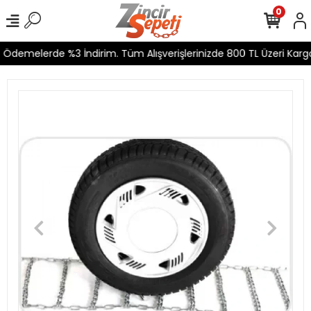
0
Ödemelerde %3 İndirim. Tüm Alışverişlerinizde 800 TL Üzeri Kargo 