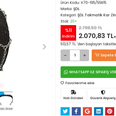
Ürün Kodu:
X70-195/55R15
Marka:
ŞDL
Kategori:
ŞDL Takmatik Kar Zinc
Stok:
20+
2.788,50 TL
%11
2.070,83 TL
indirim
+
513,57 TL 'den başlayan taksitle
Sepete 
WHATSAPP İLE SİPARİŞ VE
Favorilerime ekle
Hızlı Gönderi
Güvenli Alışveriş