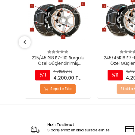
urgulu
225/45 R18 E7-110 Burgulu
245/45R18 E7-1
miş
Özel Güçlendirilmiş
Özel Güçlen
iri
Takmatik Kar Zinciri
Takmatik Kar
4.719,00 TL
4.719
%11
%11
0 TL
4.200,00 TL
4.2
Sepete Ekle
Stokta 
Hızlı Teslimat
Siparişleriniz en kısa sürede elinize