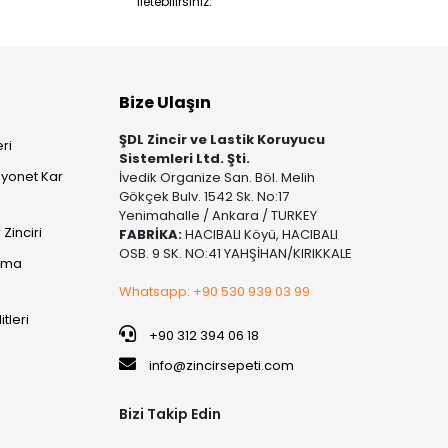
iletebilirsiniz.
Bize Ulaşın
ŞDL Zincir ve Lastik Koruyucu
ri
Sistemleri Ltd. Şti.
yonet Kar
İvedik Organize San. Böl. Melih
Gökçek Bulv. 1542 Sk. No:17
Yenimahalle / Ankara / TURKEY
Zinciri
FABRİKA:
HACIBALI Köyü, HACIBALI
OSB. 9 SK. NO:41 YAHŞİHAN/KIRIKKALE
şıma
Whatsapp: +90 530 939 03 99
itleri
+90 312 394 06 18
info@zincirsepeti.com
Bizi Takip Edin