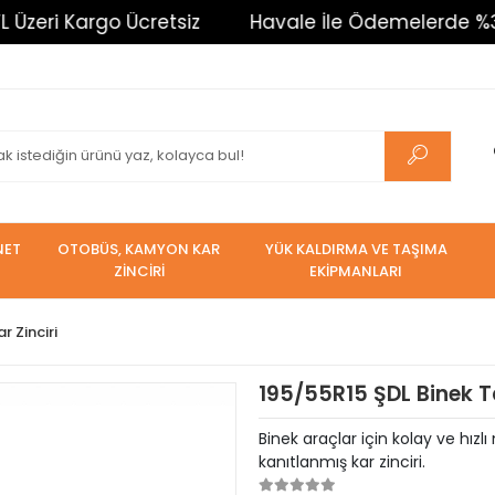
argo Ücretsiz
Havale İle Ödemelerde %3 İndirim. 
NET
OTOBÜS, KAMYON KAR
YÜK KALDIRMA VE TAŞIMA
ZİNCİRİ
EKİPMANLARI
r Zinciri
195/55R15 ŞDL Binek T
Binek araçlar için kolay ve hızl
kanıtlanmış kar zinciri.