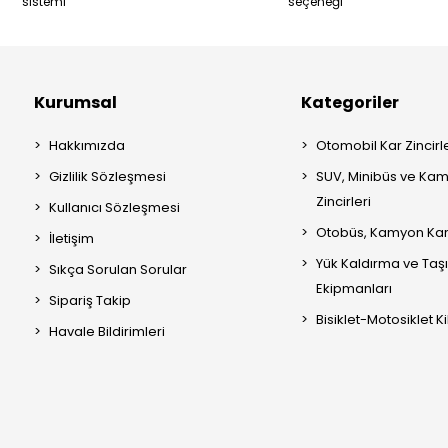
sistemi
seçeneği
Kurumsal
Kategoriler
Hakkımızda
Otomobil Kar Zincirle
Gizlilik Sözleşmesi
SUV, Minibüs ve Kam
Zincirleri
Kullanıcı Sözleşmesi
Otobüs, Kamyon Kar 
İletişim
Yük Kaldırma ve Ta
Sıkça Sorulan Sorular
Ekipmanları
Sipariş Takip
Bisiklet-Motosiklet Kil
Havale Bildirimleri