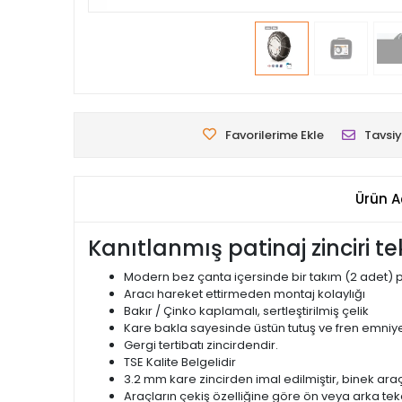
Favorilerime Ekle
Tavsiy
Ürün A
Kanıtlanmış patinaj zinciri te
Modern bez çanta içersinde bir takım (2 adet) pa
Aracı hareket ettirmeden montaj kolaylığı
Bakır / Çinko kaplamalı, sertleştirilmiş çelik
Kare bakla sayesinde üstün tutuş ve fren emniye
Gergi tertibatı zincirdendir.
TSE Kalite Belgelidir
3.2 mm kare zincirden imal edilmiştir, binek ar
Araçların çekiş özelliğine göre ön veya arka teke