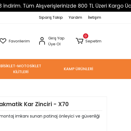
Tüm Alışverişlerinizde 800 TL Üzeri Kargo Ücretsiz
Sipariş Takip
Yardım
İletişim
0
Giriş Yap
Favorilerim
Sepetim
Üye Ol
BİSİKLET-MOTOSİKLET
KAMP ÜRÜNLERİ
KİLİTLERİ
akmatik Kar Zinciri - X70
ı montaj imkanı sunan patinaj önleyici ve güvenliği