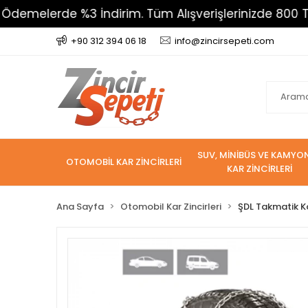
rde %3 İndirim. Tüm Alışverişlerinizde 800 TL Üzeri K
+90 312 394 06 18
info@zincirsepeti.com
SUV, MİNİBÜS VE KAMYO
OTOMOBİL KAR ZİNCİRLERİ
KAR ZİNCİRLERİ
Ana Sayfa
Otomobil Kar Zincirleri
ŞDL Takmatik Ka