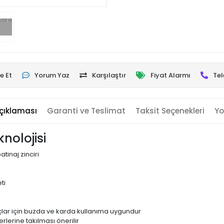
e Et
Yorum Yaz
Karşılaştır
Fiyat Alarmı
Tel
çıklaması
Garanti ve Teslimat
Taksit Seçenekleri
Yo
knolojisi
tinaj zinciri
ti
açlar için buzda ve karda kullanıma uygundur
rlerine takılması önerilir