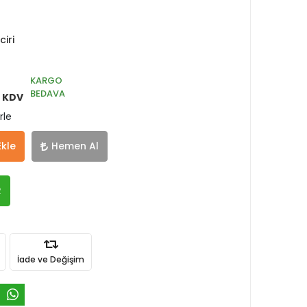
iri
KARGO
BEDAVA
 KDV
rle
Ekle
Hemen Al
R
İade ve Değişim