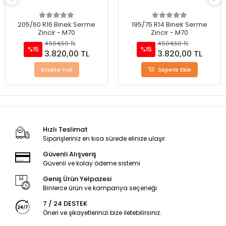
205/60 R16 Binek Serme
195/75 R14 Binek Serme
Zincir - M70
Zincir - M70
4.504,50 TL
4.504,50 TL
%15
%15
3.820,00 TL
3.820,00 TL
Stokta Yok
Sepete Ekle
Hızlı Teslimat
Siparişleriniz en kısa sürede elinize ulaşır.
Güvenli Alışveriş
Güvenli ve kolay ödeme sistemi
Geniş Ürün Yelpazesi
Binlerce ürün ve kampanya seçeneği
7 / 24 DESTEK
Öneri ve şikayetlerinizi bize iletebilirsiniz.