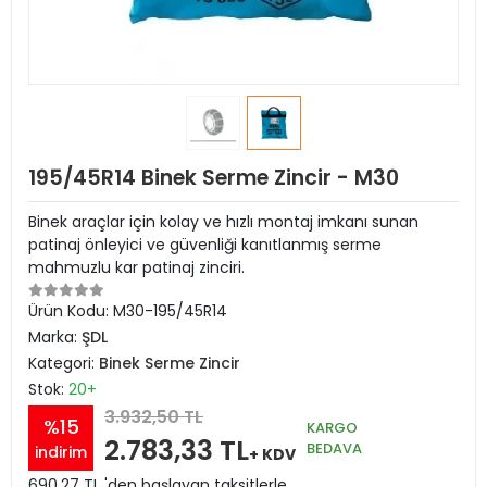
195/45R14 Binek Serme Zincir - M30
Binek araçlar için kolay ve hızlı montaj imkanı sunan
patinaj önleyici ve güvenliği kanıtlanmış serme
mahmuzlu kar patinaj zinciri.
Ürün Kodu:
M30-195/45R14
Marka:
ŞDL
Kategori:
Binek Serme Zincir
Stok:
20+
3.932,50 TL
%15
KARGO
2.783,33 TL
BEDAVA
indirim
+ KDV
690,27 TL 'den başlayan taksitlerle