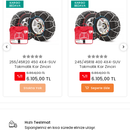
KARGO
KARGO
BEDAVA
BEDAVA
255/45R20 450 4X4-SUV
245/45R18 400 4X4-SUV
Takmatik Kar Zinciri
Takmatik Kar Zinciri
6.864,00 TL
6.864,00 TL
%11
%11
6.105,00 TL
6.105,00 TL
Stokta Yok
Sepete Ekle
Hızlı Teslimat
Siparişleriniz en kısa sürede elinize ulaşır.