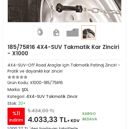
185/75R16 4X4-SUV Takmatik Kar Zinciri
- X1000
4X4-SUV-Off Road Araçlar için Takmatik Patinaj Zinciri -
Pratik ve dayanıklı kar zinciri
Ürün Kodu:
X1000-185/75R16
Marka:
ŞDL
Kategori:
4X4-SUV Takmatik Zincir
Stok:
20+
5.434,00 TL
%11
KARGO
4.033,33 TL
BEDAVA
indirim
+ KDV
1.000,27 TL 'den başlayan taksitlerle