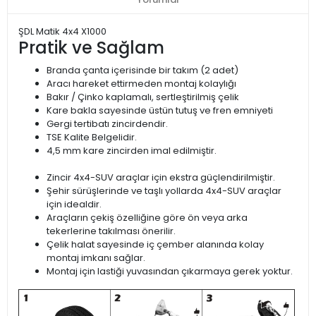
ŞDL Matik 4x4 X1000
Pratik ve Sağlam
Branda çanta içerisinde bir takım (2 adet)
Aracı hareket ettirmeden montaj kolaylığı
Bakır / Çinko kaplamalı, sertleştirilmiş çelik
Kare bakla sayesinde üstün tutuş ve fren emniyeti
Gergi tertibatı zincirdendir.
TSE Kalite Belgelidir.
4,5 mm kare zincirden imal edilmiştir.
Zincir 4x4-SUV araçlar için ekstra güçlendirilmiştir.
Şehir sürüşlerinde ve taşlı yollarda 4x4-SUV araçlar
için idealdir.
Araçların çekiş özelliğine göre ön veya arka
tekerlerine takılması önerilir.
Çelik halat sayesinde iç çember alanında kolay
montaj imkanı sağlar.
Montaj için lastiği yuvasından çıkarmaya gerek yoktur.