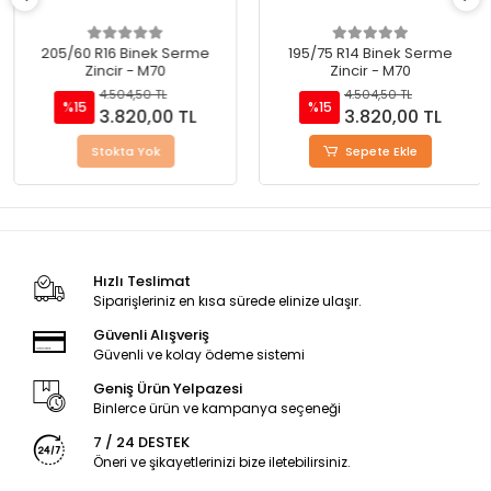
205/60 R16 Binek Serme
195/75 R14 Binek Serme
Zincir - M70
Zincir - M70
4.504,50 TL
4.504,50 TL
%15
%15
3.820,00 TL
3.820,00 TL
Stokta Yok
Sepete Ekle
Hızlı Teslimat
Siparişleriniz en kısa sürede elinize ulaşır.
Güvenli Alışveriş
Güvenli ve kolay ödeme sistemi
Geniş Ürün Yelpazesi
Binlerce ürün ve kampanya seçeneği
7 / 24 DESTEK
Öneri ve şikayetlerinizi bize iletebilirsiniz.