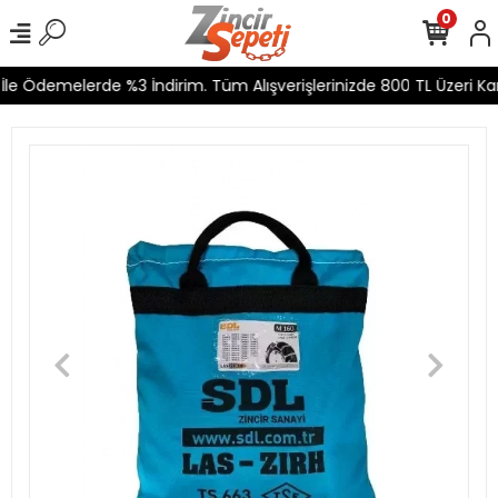
0
le Ödemelerde %3 İndirim. Tüm Alışverişlerinizde 800 TL Üzeri Karg