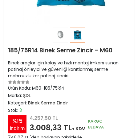
185/75R14 Binek Serme Zincir - M60
Binek araçlar için kolay ve hızlı montaj imkanı sunan
patinaj önleyici ve güvenliği kanıtlanmış serme
mahmuzlu kar patinaj zinciri.
Ürün Kodu:
M60-185/75R14
Marka:
ŞDL
Kategori:
Binek Serme Zincir
Stok:
3
4.257,50 TL
%15
KARGO
3.008,33 TL
BEDAVA
indirim
+ KDV
746,07 TL 'den başlayan taksitlerle