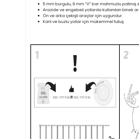
5 mm burgulu, 6 mm “V” bar mahmuzlu patinaj zi
Arazide ve engebeli yollarda kullanılan binek ara
Ön ve arka çekişli araçlar için uygundur.
Karlı ve buzlu yollar için mükemmel tutuş.