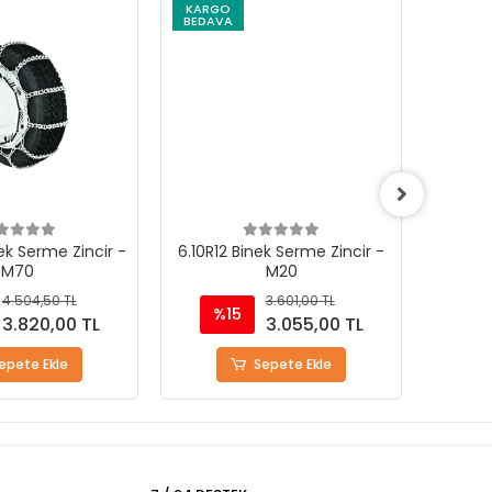
KARGO
KARG
BEDAVA
BEDAV
ek Serme Zincir -
6.10R12 Binek Serme Zincir -
7.00R9
M70
M20
4.504,50 TL
3.601,00 TL
%15
%
3.820,00 TL
3.055,00 TL
epete Ekle
Sepete Ekle