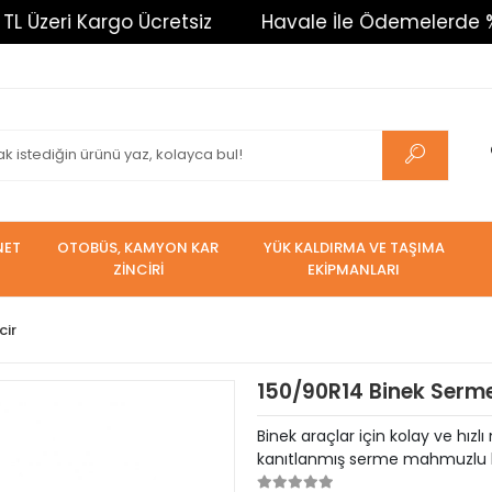
Kargo Ücretsiz
Havale İle Ödemelerde %3 İndirim. 
NET
OTOBÜS, KAMYON KAR
YÜK KALDIRMA VE TAŞIMA
ZİNCİRİ
EKİPMANLARI
cir
150/90R14 Binek Serme
Binek araçlar için kolay ve hızl
kanıtlanmış serme mahmuzlu kar