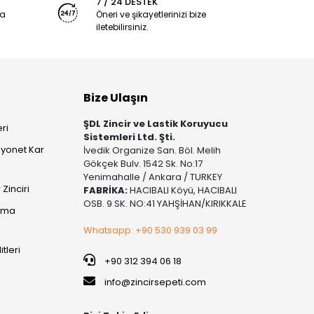
7 / 24 DESTEK
ya
Öneri ve şikayetlerinizi bize
iletebilirsiniz.
Bize Ulaşın
ŞDL Zincir ve Lastik Koruyucu
ri
Sistemleri Ltd. Şti.
yonet Kar
İvedik Organize San. Böl. Melih
Gökçek Bulv. 1542 Sk. No:17
Yenimahalle / Ankara / TURKEY
Zinciri
FABRİKA:
HACIBALI Köyü, HACIBALI
OSB. 9 SK. NO:41 YAHŞİHAN/KIRIKKALE
şıma
Whatsapp: +90 530 939 03 99
itleri
+90 312 394 06 18
info@zincirsepeti.com