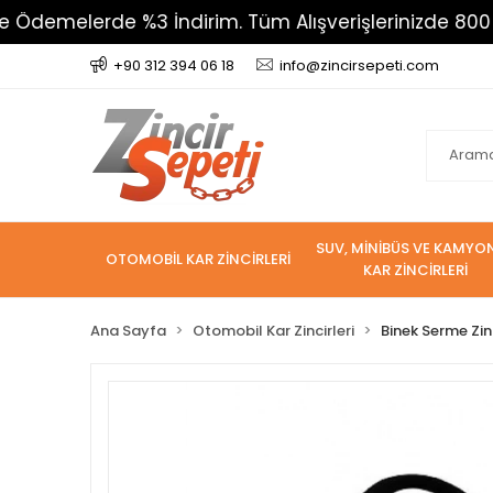
rde %3 İndirim. Tüm Alışverişlerinizde 800 TL Üzeri 
+90 312 394 06 18
info@zincirsepeti.com
SUV, MİNİBÜS VE KAMYO
OTOMOBİL KAR ZİNCİRLERİ
KAR ZİNCİRLERİ
Ana Sayfa
Otomobil Kar Zincirleri
Binek Serme Zin