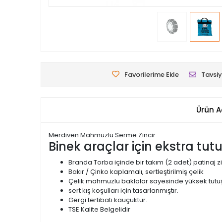
Favorilerime Ekle
Tavsiy
Ürün A
Merdiven Mahmuzlu Serme Zincir
Binek araçlar için ekstra tut
Branda Torba içinde bir takım (2 adet) patinaj zi
Bakır / Çinko kaplamalı, sertleştirilmiş çelik
Çelik mahmuzlu baklalar sayesinde yüksek tutuş
sert kış koşulları için tasarlanmıştır.
Gergi tertibatı kauçuktur.
TSE Kalite Belgelidir