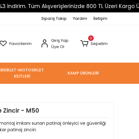
Tüm Alışverişlerinizde 800 TL Üzeri Kargo Ücretsiz
Sipariş Takip
Yardım
İletişim
0
Giriş Yap
Favorilerim
Sepetim
Üye Ol
BİSİKLET-MOTOSİKLET
KAMP ÜRÜNLERİ
KİLİTLERİ
 Zincir - M50
ı montaj imkanı sunan patinaj önleyici ve güvenliği
 patinaj zinciri.