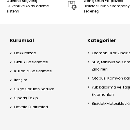
Güvenli Alışveriş
Geniş Ürün Yelpazesi
Güvenli ve kolay ödeme
Binlerce ürün ve kampan
sistemi
seçeneği
Kurumsal
Kategoriler
Hakkımızda
Otomobil Kar Zincirle
Gizlilik Sözleşmesi
SUV, Minibüs ve Kam
Zincirleri
Kullanıcı Sözleşmesi
Otobüs, Kamyon Kar 
İletişim
Yük Kaldırma ve Ta
Sıkça Sorulan Sorular
Ekipmanları
Sipariş Takip
Bisiklet-Motosiklet Kil
Havale Bildirimleri