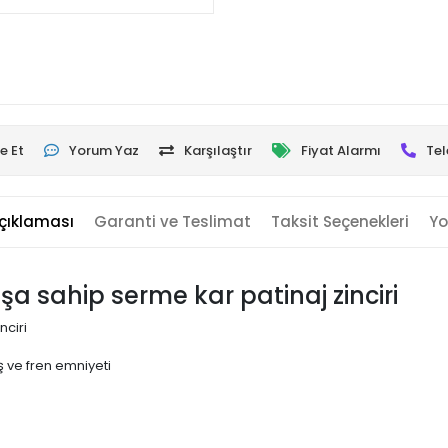
e Et
Yorum Yaz
Karşılaştır
Fiyat Alarmı
Tel
çıklaması
Garanti ve Teslimat
Taksit Seçenekleri
Yo
uşa sahip serme kar patinaj zinciri
nciri
 ve fren emniyeti