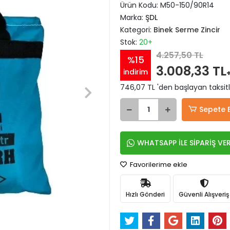
Ürün Kodu:
M50-150/90R14
Marka:
ŞDL
Kategori:
Binek Serme Zincir
Stok:
20+
4.257,50 TL
%15
3.008,33 TL
indirim
746,07 TL 'den başlayan taksitl
Sepete 
WHATSAPP İLE SİPARİŞ VE
Favorilerime ekle
Hızlı Gönderi
Güvenli Alışveriş