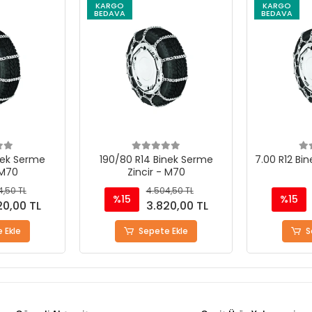
KARGO
KARGO
BEDAVA
BEDAVA
nek Serme
190/80 R14 Binek Serme
7.00 R12 Bin
 M70
Zincir - M70
4,50 TL
4.504,50 TL
%15
%15
20,00 TL
3.820,00 TL
 Ekle
Sepete Ekle
S