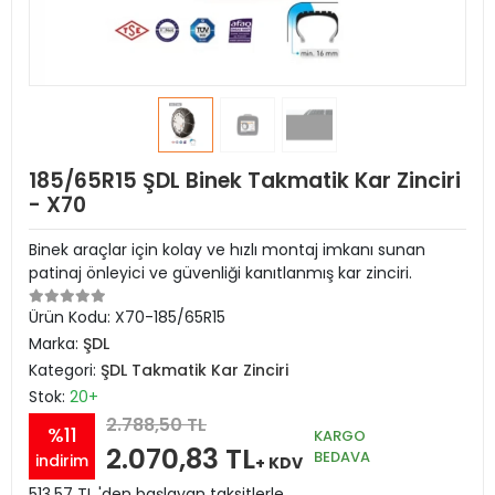
185/65R15 ŞDL Binek Takmatik Kar Zinciri
- X70
Binek araçlar için kolay ve hızlı montaj imkanı sunan
patinaj önleyici ve güvenliği kanıtlanmış kar zinciri.
Ürün Kodu:
X70-185/65R15
Marka:
ŞDL
Kategori:
ŞDL Takmatik Kar Zinciri
Stok:
20+
2.788,50 TL
%11
KARGO
2.070,83 TL
BEDAVA
indirim
+ KDV
513,57 TL 'den başlayan taksitlerle