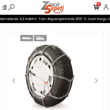
0
emelerde %3 İndirim. Tüm Alışverişlerinizde 800 TL Üzeri Kargo Üc