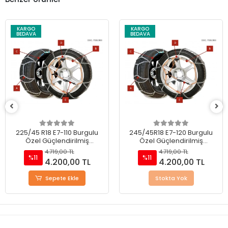
KARGO
KARGO
BEDAVA
BEDAVA
225/45 R18 E7-110 Burgulu
245/45R18 E7-120 Burgulu
Özel Güçlendirilmiş
Özel Güçlendirilmiş
Takmatik Kar Zinciri
Takmatik Kar Zinciri
4.719,00 TL
4.719,00 TL
%11
%11
4.200,00 TL
4.200,00 TL
Sepete Ekle
Stokta Yok