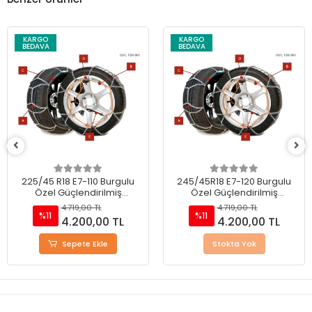
KARGO
KARGO
BEDAVA
BEDAVA
225/45 R18 E7-110 Burgulu
245/45R18 E7-120 Burgulu
Özel Güçlendirilmiş
Özel Güçlendirilmiş
Takmatik Kar Zinciri
Takmatik Kar Zinciri
4.719,00 TL
4.719,00 TL
%11
%11
4.200,00 TL
4.200,00 TL
Sepete Ekle
Stokta Yok