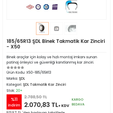
185/65R13 ŞDL Binek Takmatik Kar Zinciri
- X50
Binek araçlar için kolay ve hızlı montaj imkanı sunan
patinaj önleyici ve güvenliği kanıtlanmış kar zinciri.
Ürün Kodu:
X50-185/65R13
Marka:
ŞDL
Kategori:
ŞDL Takmatik Kar Zinciri
Stok:
20+
2.788,50 TL
%11
KARGO
2.070,83 TL
BEDAVA
indirim
+ KDV
513,57 TL 'den başlayan taksitlerle