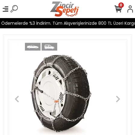
0
 Ödemelerde %3 İndirim. Tüm Alışverişlerinizde 800 TL Üzeri Kargo 