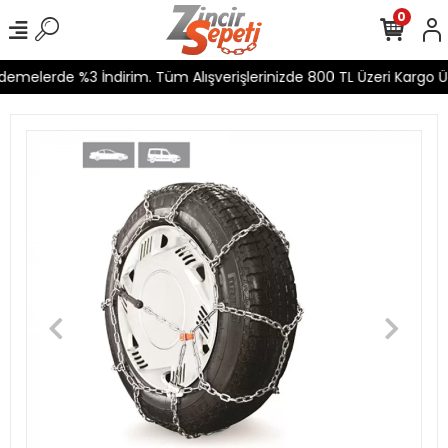
0
emelerde %3 İndirim. Tüm Alışverişlerinizde 800 TL Üzeri Kargo Üc