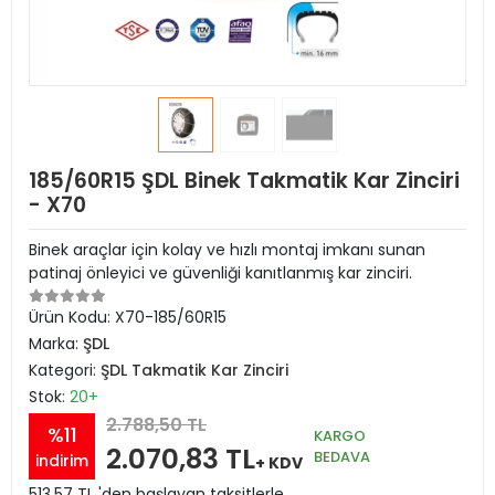
185/60R15 ŞDL Binek Takmatik Kar Zinciri
- X70
Binek araçlar için kolay ve hızlı montaj imkanı sunan
patinaj önleyici ve güvenliği kanıtlanmış kar zinciri.
Ürün Kodu:
X70-185/60R15
Marka:
ŞDL
Kategori:
ŞDL Takmatik Kar Zinciri
Stok:
20+
2.788,50 TL
%11
KARGO
2.070,83 TL
BEDAVA
indirim
+ KDV
513,57 TL 'den başlayan taksitlerle