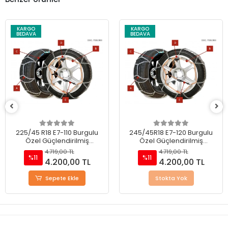
KARGO
KARGO
BEDAVA
BEDAVA
225/45 R18 E7-110 Burgulu
245/45R18 E7-120 Burgulu
Özel Güçlendirilmiş
Özel Güçlendirilmiş
Takmatik Kar Zinciri
Takmatik Kar Zinciri
4.719,00 TL
4.719,00 TL
%11
%11
4.200,00 TL
4.200,00 TL
Sepete Ekle
Stokta Yok