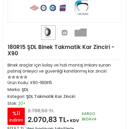
180R15 ŞDL Binek Takmatik Kar Zinciri -
X90
Binek araçlar için kolay ve hızlı montaj imkanı sunan
patinaj önleyici ve güvenliği kanıtlanmış kar zinciri.
Ürün Kodu:
X90-180R15
Marka:
ŞDL
Kategori:
ŞDL Takmatik Kar Zinciri
Stok:
20+
2.788,50 TL
%11
KARGO
2.070,83 TL
BEDAVA
indirim
+ KDV
513,57 TL 'den başlayan taksitlerle