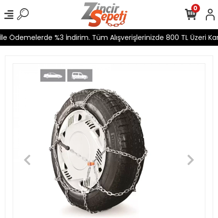
0
le Ödemelerde %3 İndirim. Tüm Alışverişlerinizde 800 TL Üzeri Kar