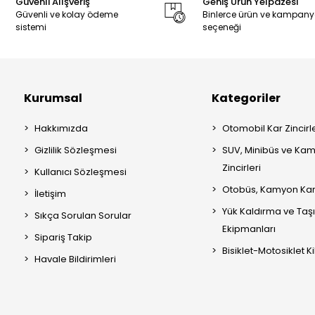
Güvenli Alışveriş
Geniş Ürün Yelpazesi
Güvenli ve kolay ödeme
Binlerce ürün ve kampan
sistemi
seçeneği
Kurumsal
Kategoriler
Hakkımızda
Otomobil Kar Zincirle
Gizlilik Sözleşmesi
SUV, Minibüs ve Kam
Zincirleri
Kullanıcı Sözleşmesi
Otobüs, Kamyon Kar 
İletişim
Yük Kaldırma ve Ta
Sıkça Sorulan Sorular
Ekipmanları
Sipariş Takip
Bisiklet-Motosiklet Kil
Havale Bildirimleri