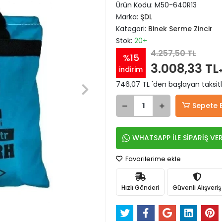
Ürün Kodu:
M50-640R13
Marka:
ŞDL
Kategori:
Binek Serme Zincir
Stok:
20+
4.257,50 TL
%15
3.008,33 TL
indirim
746,07 TL 'den başlayan taksitl
Sepete 
WHATSAPP İLE SİPARİŞ VE
Favorilerime ekle
Hızlı Gönderi
Güvenli Alışveriş