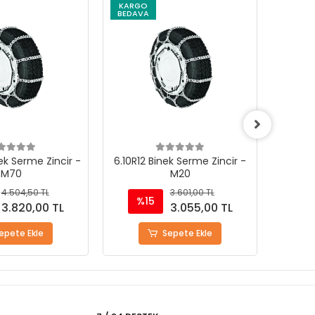
KARGO
KARG
BEDAVA
BEDAV
ek Serme Zincir -
6.10R12 Binek Serme Zincir -
7.00R9
M70
M20
4.504,50 TL
3.601,00 TL
%15
%
3.820,00 TL
3.055,00 TL
epete Ekle
Sepete Ekle