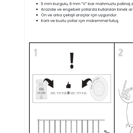
5 mm burgulu, 6 mm “V” bar mahmuzlu patinaj zi
Arazide ve engebeli yollarda kullanılan binek ara
Ön ve arka çekişli araçlar için uygundur.
Karlı ve buzlu yollar için mükemmel tutuş.