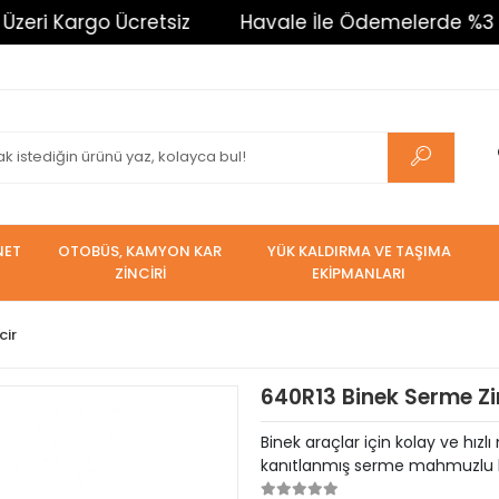
rgo Ücretsiz
Havale İle Ödemelerde %3 İndirim. T
NET
OTOBÜS, KAMYON KAR
YÜK KALDIRMA VE TAŞIMA
ZİNCİRİ
EKİPMANLARI
cir
640R13 Binek Serme Zi
Binek araçlar için kolay ve hızl
kanıtlanmış serme mahmuzlu kar