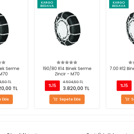
KARGO
KARGO
BEDAVA
BEDAVA
nek Serme
190/80 R14 Binek Serme
7.00 R12 Bin
 M70
Zincir - M70
4,50 TL
4.504,50 TL
%15
%15
20,00 TL
3.820,00 TL
 Ekle
Sepete Ekle
S