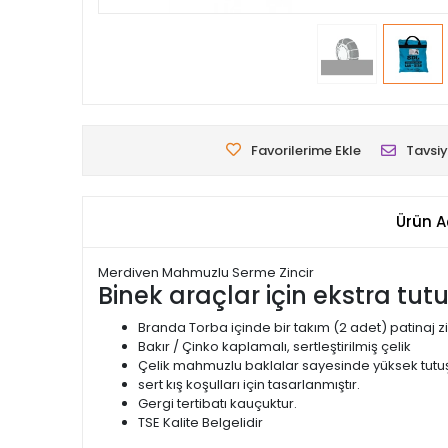
Favorilerime Ekle
Tavsiy
Ürün A
Merdiven Mahmuzlu Serme Zincir
Binek araçlar için ekstra tut
Branda Torba içinde bir takım (2 adet) patinaj zi
Bakır / Çinko kaplamalı, sertleştirilmiş çelik
Çelik mahmuzlu baklalar sayesinde yüksek tutuş
sert kış koşulları için tasarlanmıştır.
Gergi tertibatı kauçuktur.
TSE Kalite Belgelidir