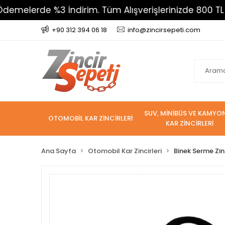
de %3 İndirim. Tüm Alışverişlerinizde 800 TL Üzeri Ka
+90 312 394 06 18
info@zincirsepeti.com
SUV, MİNİBÜS VE KAMYO
OTOMOBİL KAR ZİNCİRLERİ
KAR ZİNCİRLERİ
Ana Sayfa
Otomobil Kar Zincirleri
Binek Serme Zin