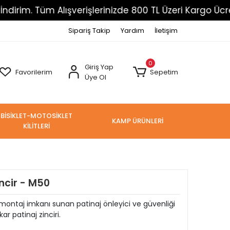
üm Alışverişlerinizde 800 TL Üzeri Kargo Ücretsiz
Sipariş Takip
Yardım
İletişim
0
Giriş Yap
Favorilerim
Sepetim
Üye Ol
BİSİKLET-MOTOSİKLET
KAMP ÜRÜNLERİ
KİLİTLERİ
ncir - M50
ı montaj imkanı sunan patinaj önleyici ve güvenliği
 patinaj zinciri.