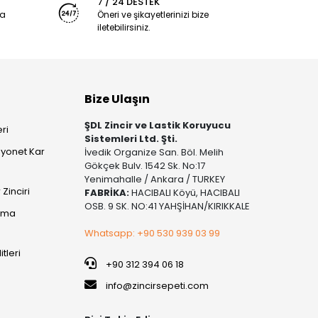
7 / 24 DESTEK
ya
Öneri ve şikayetlerinizi bize
iletebilirsiniz.
Bize Ulaşın
ŞDL Zincir ve Lastik Koruyucu
ri
Sistemleri Ltd. Şti.
yonet Kar
İvedik Organize San. Böl. Melih
Gökçek Bulv. 1542 Sk. No:17
Yenimahalle / Ankara / TURKEY
Zinciri
FABRİKA:
HACIBALI Köyü, HACIBALI
OSB. 9 SK. NO:41 YAHŞİHAN/KIRIKKALE
şıma
Whatsapp: +90 530 939 03 99
itleri
+90 312 394 06 18
info@zincirsepeti.com