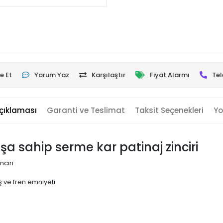
e Et
Yorum Yaz
Karşılaştır
Fiyat Alarmı
Tel
çıklaması
Garanti ve Teslimat
Taksit Seçenekleri
Yo
uşa sahip serme kar patinaj zinciri
nciri
 ve fren emniyeti