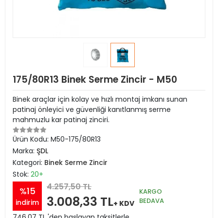
175/80R13 Binek Serme Zincir - M50
Binek araçlar için kolay ve hızlı montaj imkanı sunan
patinaj önleyici ve güvenliği kanıtlanmış serme
mahmuzlu kar patinaj zinciri.
Ürün Kodu:
M50-175/80R13
Marka:
ŞDL
Kategori:
Binek Serme Zincir
Stok:
20+
4.257,50 TL
%15
KARGO
3.008,33 TL
BEDAVA
indirim
+ KDV
746,07 TL 'den başlayan taksitlerle