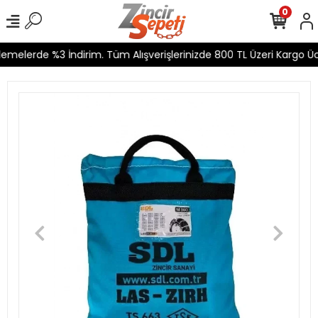
0
melerde %3 İndirim. Tüm Alışverişlerinizde 800 TL Üzeri Kargo Ücr