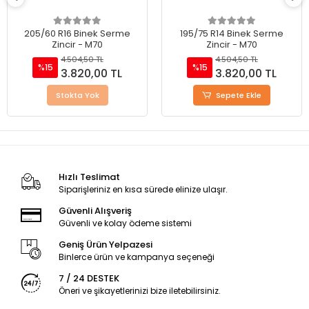
205/60 R16 Binek Serme
195/75 R14 Binek Serme
Zincir - M70
Zincir - M70
4.504,50 TL
4.504,50 TL
%15
%15
3.820,00 TL
3.820,00 TL
Stokta Yok
Sepete Ekle
Hızlı Teslimat
Siparişleriniz en kısa sürede elinize ulaşır.
Güvenli Alışveriş
Güvenli ve kolay ödeme sistemi
Geniş Ürün Yelpazesi
Binlerce ürün ve kampanya seçeneği
7 / 24 DESTEK
Öneri ve şikayetlerinizi bize iletebilirsiniz.