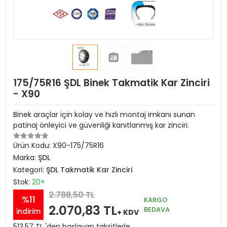
175/75R16 ŞDL Binek Takmatik Kar Zinciri
- X90
Binek araçlar için kolay ve hızlı montaj imkanı sunan
patinaj önleyici ve güvenliği kanıtlanmış kar zinciri.
Ürün Kodu:
X90-175/75R16
Marka:
ŞDL
Kategori:
ŞDL Takmatik Kar Zinciri
Stok:
20+
2.788,50 TL
%11
KARGO
2.070,83 TL
BEDAVA
indirim
+ KDV
513,57 TL 'den başlayan taksitlerle