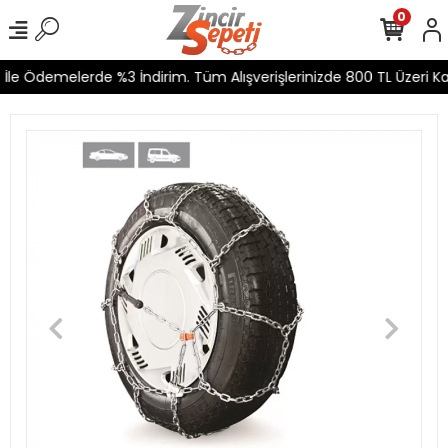
0
le Ödemelerde %3 İndirim. Tüm Alışverişlerinizde 800 TL Üzeri Kar