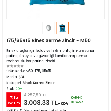
175/65R15 Binek Serme Zincir - M50
Binek araçlar için kolay ve hızlı montaj imkanı sunan
patinaj önleyici ve güvenliği kanıtlanmış serme
mahmuzlu kar patinaj zinciri.
Ürün Kodu:
M50-175/65R15
Marka:
ŞDL
Kategori:
Binek Serme Zincir
Stok:
20+
4.257,50 TL
%15
KARGO
3.008,33 TL
BEDAVA
indirim
+ KDV
746,07 TL 'den başlayan taksitlerle