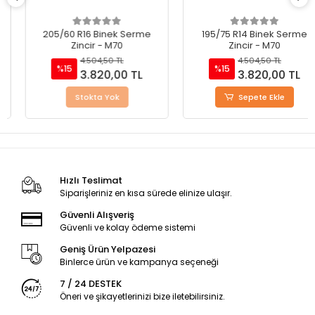
205/60 R16 Binek Serme
195/75 R14 Binek Serme
Zincir - M70
Zincir - M70
4.504,50 TL
4.504,50 TL
%15
%15
3.820,00 TL
3.820,00 TL
Stokta Yok
Sepete Ekle
Hızlı Teslimat
Siparişleriniz en kısa sürede elinize ulaşır.
Güvenli Alışveriş
Güvenli ve kolay ödeme sistemi
Geniş Ürün Yelpazesi
Binlerce ürün ve kampanya seçeneği
7 / 24 DESTEK
Öneri ve şikayetlerinizi bize iletebilirsiniz.