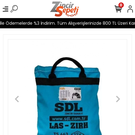
0
e Ödemelerde %3 İndirim. Tüm Alışverişlerinizde 800 TL Üzeri Karg