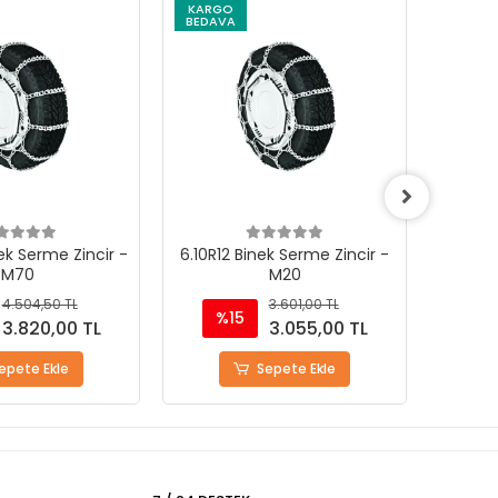
KARGO
KARG
BEDAVA
BEDAV
ek Serme Zincir -
6.10R12 Binek Serme Zincir -
7.00R9
M70
M20
4.504,50 TL
3.601,00 TL
%15
%
3.820,00 TL
3.055,00 TL
epete Ekle
Sepete Ekle