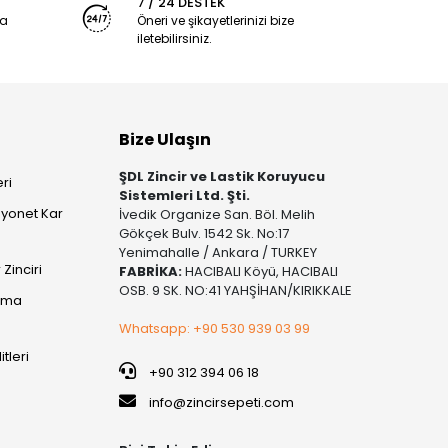
7 / 24 DESTEK
ya
Öneri ve şikayetlerinizi bize
iletebilirsiniz.
Bize Ulaşın
ŞDL Zincir ve Lastik Koruyucu
ri
Sistemleri Ltd. Şti.
yonet Kar
İvedik Organize San. Böl. Melih
Gökçek Bulv. 1542 Sk. No:17
Yenimahalle / Ankara / TURKEY
Zinciri
FABRİKA:
HACIBALI Köyü, HACIBALI
OSB. 9 SK. NO:41 YAHŞİHAN/KIRIKKALE
şıma
Whatsapp: +90 530 939 03 99
itleri
+90 312 394 06 18
info@zincirsepeti.com