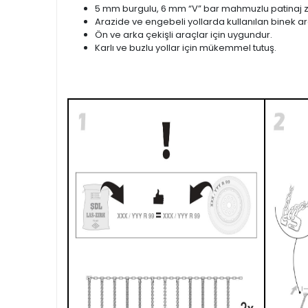
5 mm burgulu, 6 mm “V” bar mahmuzlu patinaj zi
Arazide ve engebeli yollarda kullanılan binek ara
Ön ve arka çekişli araçlar için uygundur.
Karlı ve buzlu yollar için mükemmel tutuş.