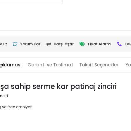
e Et
Yorum Yaz
Karşılaştır
Fiyat Alarmı
Tel
çıklaması
Garanti ve Teslimat
Taksit Seçenekleri
Yo
uşa sahip serme kar patinaj zinciri
nciri
 ve fren emniyeti