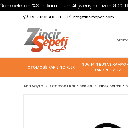
rde %3 İndirim. Tüm Alışverişlerinizde 800 TL Üzeri K
+90 312 394 06 18
info@zincirsepeti.com
SUV, MİNİBÜS VE KAMYO
OTOMOBİL KAR ZİNCİRLERİ
KAR ZİNCİRLERİ
Ana Sayfa
Otomobil Kar Zincirleri
Binek Serme Zin