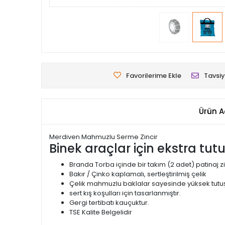
Favorilerime Ekle
Tavsiy
Ürün A
Merdiven Mahmuzlu Serme Zincir
Binek araçlar için ekstra tut
Branda Torba içinde bir takım (2 adet) patinaj zi
Bakır / Çinko kaplamalı, sertleştirilmiş çelik
Çelik mahmuzlu baklalar sayesinde yüksek tutuş
sert kış koşulları için tasarlanmıştır.
Gergi tertibatı kauçuktur.
TSE Kalite Belgelidir