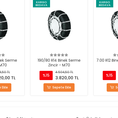
KARGO
KARGO
BEDAVA
BEDAVA
nek Serme
190/80 R14 Binek Serme
7.00 R12 Bin
 M70
Zincir - M70
4,50 TL
4.504,50 TL
%15
%15
20,00 TL
3.820,00 TL
 Ekle
Sepete Ekle
S