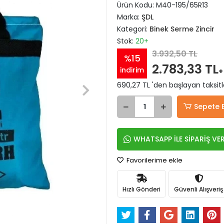
Ürün Kodu:
M40-195/65R13
Marka:
ŞDL
Kategori:
Binek Serme Zincir
Stok:
20+
3.932,50 TL
%15
2.783,33 TL
indirim
+
690,27 TL 'den başlayan taksitl
Sepete 
WHATSAPP İLE SİPARİŞ VE
Favorilerime ekle
Hızlı Gönderi
Güvenli Alışveriş