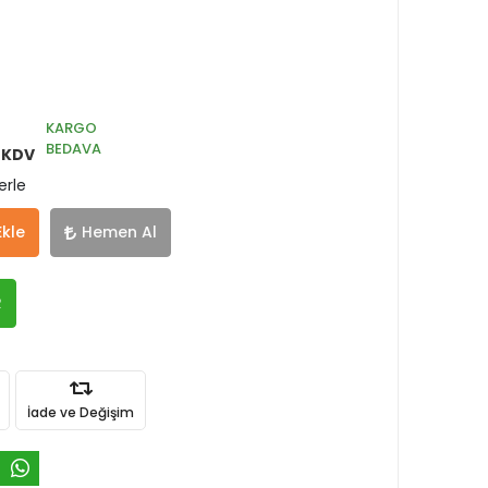
KARGO
BEDAVA
 KDV
erle
Ekle
Hemen Al
R
İade ve Değişim