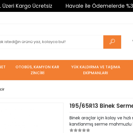
argo Ücretsiz
Havale İle Ödemelerde %3 İndirim. 
NET
OTOBÜS, KAMYON KAR
YÜK KALDIRMA VE TAŞIMA
ZİNCİRİ
EKİPMANLARI
cir
195/65R13 Binek Serme
Binek araçlar için kolay ve hızl
kanıtlanmış serme mahmuzlu kar