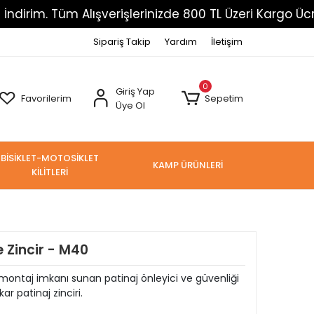
Tüm Alışverişlerinizde 800 TL Üzeri Kargo Ücretsiz
Sipariş Takip
Yardım
İletişim
0
Giriş Yap
Favorilerim
Sepetim
Üye Ol
BİSİKLET-MOTOSİKLET
KAMP ÜRÜNLERİ
KİLİTLERİ
 Zincir - M40
ı montaj imkanı sunan patinaj önleyici ve güvenliği
 patinaj zinciri.