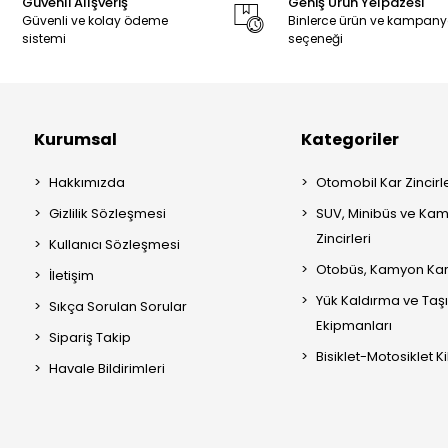
Güvenli Alışveriş
Geniş Ürün Yelpazesi
Güvenli ve kolay ödeme
Binlerce ürün ve kampan
sistemi
seçeneği
Kurumsal
Kategoriler
Hakkımızda
Otomobil Kar Zincirle
Gizlilik Sözleşmesi
SUV, Minibüs ve Kam
Zincirleri
Kullanıcı Sözleşmesi
Otobüs, Kamyon Kar 
İletişim
Yük Kaldırma ve Ta
Sıkça Sorulan Sorular
Ekipmanları
Sipariş Takip
Bisiklet-Motosiklet Kil
Havale Bildirimleri