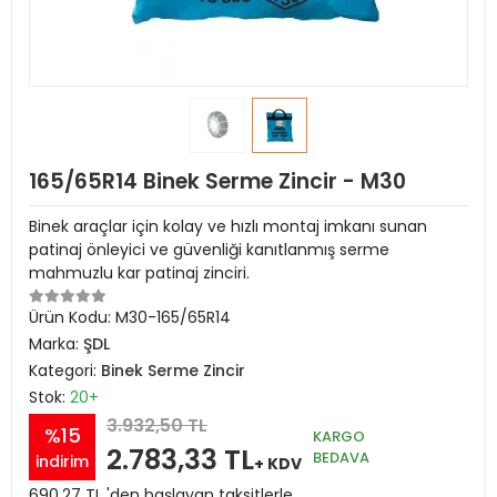
165/65R14 Binek Serme Zincir - M30
Binek araçlar için kolay ve hızlı montaj imkanı sunan
patinaj önleyici ve güvenliği kanıtlanmış serme
mahmuzlu kar patinaj zinciri.
Ürün Kodu:
M30-165/65R14
Marka:
ŞDL
Kategori:
Binek Serme Zincir
Stok:
20+
3.932,50 TL
%15
KARGO
2.783,33 TL
BEDAVA
indirim
+ KDV
690,27 TL 'den başlayan taksitlerle