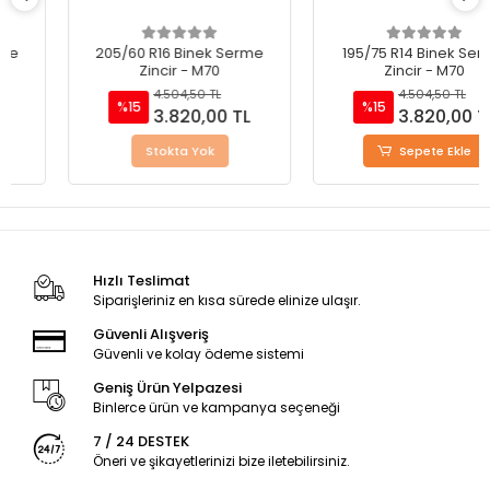
205/60 R16 Binek Serme
195/75 R14 Binek Serme
Zincir - M70
Zincir - M70
4.504,50 TL
4.504,50 TL
%15
%15
3.820,00 TL
3.820,00 TL
Stokta Yok
Sepete Ekle
Hızlı Teslimat
Siparişleriniz en kısa sürede elinize ulaşır.
Güvenli Alışveriş
Güvenli ve kolay ödeme sistemi
Geniş Ürün Yelpazesi
Binlerce ürün ve kampanya seçeneği
7 / 24 DESTEK
Öneri ve şikayetlerinizi bize iletebilirsiniz.