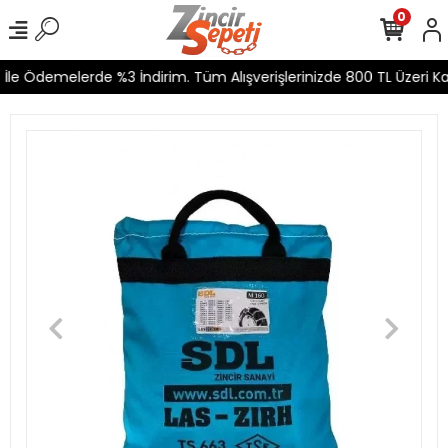
0
le Ödemelerde %3 İndirim. Tüm Alışverişlerinizde 800 TL Üzeri Kar