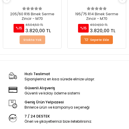
205/60 R16 Binek Serme
195/75 R14 Binek Serme
Zincir - M70
Zincir - M70
4.504,50 TL
4.504,50 TL
%15
%15
3.820,00 TL
3.820,00 TL
Stokta Yok
Sepete Ekle
Hızlı Teslimat
Siparişleriniz en kısa sürede elinize ulaşır.
Güvenli Alışveriş
Güvenli ve kolay ödeme sistemi
Geniş Ürün Yelpazesi
Binlerce ürün ve kampanya seçeneği
7 / 24 DESTEK
Öneri ve şikayetlerinizi bize iletebilirsiniz.