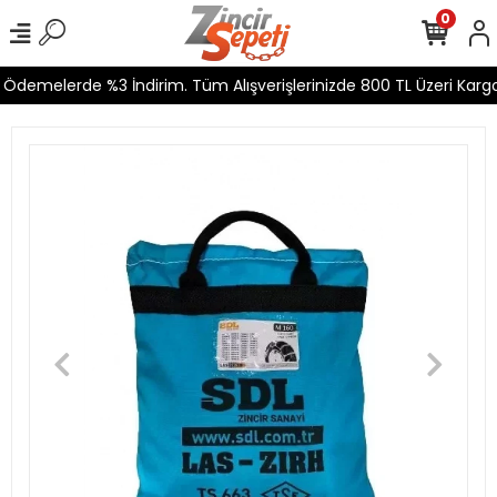
0
Ödemelerde %3 İndirim. Tüm Alışverişlerinizde 800 TL Üzeri Kargo 