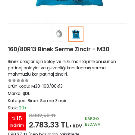
160/80R13 Binek Serme Zincir - M30
Binek araçlar için kolay ve hızlı montaj imkanı sunan
patinaj önleyici ve güvenliği kanıtlanmış serme
mahmuzlu kar patinaj zinciri.
Ürün Kodu:
M30-160/80R13
Marka:
ŞDL
Kategori:
Binek Serme Zincir
Stok:
20+
3.932,50 TL
%15
KARGO
2.783,33 TL
BEDAVA
indirim
+ KDV
690,27 TL 'den başlayan taksitlerle