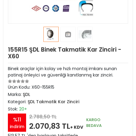
155R15 ŞDL Binek Takmatik Kar Zinciri -
X60
Binek araçlar için kolay ve hızlı montaj imkanı sunan
patinaj önleyici ve güvenliği kanıtlanmış kar zinciri.
Ürün Kodu:
X60-155R15
Marka:
ŞDL
Kategori:
ŞDL Takmatik Kar Zinciri
Stok:
20+
2.788,50 TL
%11
KARGO
2.070,83 TL
BEDAVA
indirim
+ KDV
513,57 TL 'den başlayan taksitlerle