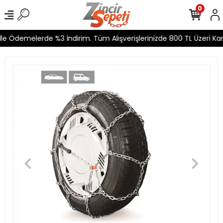
0
le Ödemelerde %3 İndirim. Tüm Alışverişlerinizde 800 TL Üzeri Karg