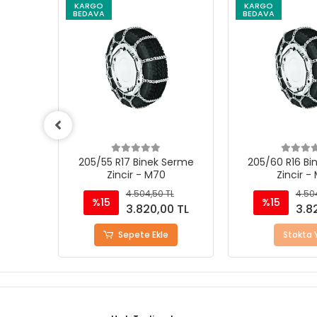
KARGO
KARGO
BEDAVA
BEDAVA
Serme
205/60 R16 Binek Serme
195/75 R14 Bi
Zincir - M70
Zincir -
L
4.504,50 TL
4.50
%15
%15
0 TL
3.820,00 TL
3.8
Stokta Yok
Sepete