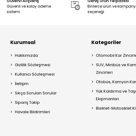
Güvenli Alışveriş
Geniş Ürün Yelpazesi
Güvenli ve kolay ödeme
Binlerce ürün ve kampan
sistemi
seçeneği
Kurumsal
Kategoriler
Hakkımızda
Otomobil Kar Zincirle
Gizlilik Sözleşmesi
SUV, Minibüs ve Kam
Zincirleri
Kullanıcı Sözleşmesi
Otobüs, Kamyon Kar 
İletişim
Yük Kaldırma ve Ta
Sıkça Sorulan Sorular
Ekipmanları
Sipariş Takip
Bisiklet-Motosiklet Kil
Havale Bildirimleri