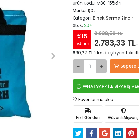
Ürün Kodu:
M30-155R14
Marka:
ŞDL
Kategori:
Binek Serme Zincir
Stok:
20+
3.932,50 TL
%15
2.783,33 TL
indirim
+
690,27 TL 'den başlayan taksitl
Sepete 
WHATSAPP İLE SİPARİŞ VE
Favorilerime ekle
Hızlı Gönderi
Güvenli Alışveriş