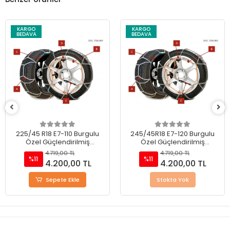
KARGO
KARGO
BEDAVA
BEDAVA
225/45 R18 E7-110 Burgulu
245/45R18 E7-120 Burgulu
Özel Güçlendirilmiş
Özel Güçlendirilmiş
Takmatik Kar Zinciri
Takmatik Kar Zinciri
4.719,00 TL
4.719,00 TL
%11
%11
4.200,00 TL
4.200,00 TL
Sepete Ekle
Stokta Yok