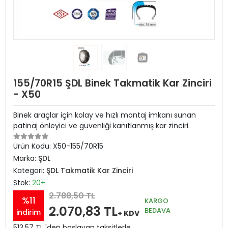
155/70R15 ŞDL Binek Takmatik Kar Zinciri
- X50
Binek araçlar için kolay ve hızlı montaj imkanı sunan
patinaj önleyici ve güvenliği kanıtlanmış kar zinciri.
Ürün Kodu:
X50-155/70R15
Marka:
ŞDL
Kategori:
ŞDL Takmatik Kar Zinciri
Stok:
20+
2.788,50 TL
%11
KARGO
2.070,83 TL
BEDAVA
indirim
+ KDV
513,57 TL 'den başlayan taksitlerle