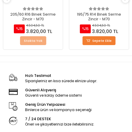
205/60 R16 Binek Serme
195/75 R14 Binek Serme
Zincir - M70
Zincir - M70
4.504,50 TL
4.504,50 TL
%15
%15
3.820,00 TL
3.820,00 TL
Stokta Yok
Sepete Ekle
Hızlı Teslimat
Siparişleriniz en kısa sürede elinize ulaşır.
Güvenli Alışveriş
Güvenli ve kolay ödeme sistemi
Geniş Ürün Yelpazesi
Binlerce ürün ve kampanya seçeneği
7 / 24 DESTEK
Öneri ve şikayetlerinizi bize iletebilirsiniz.