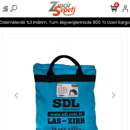
0
demelerde %3 İndirim. Tüm Alışverişlerinizde 800 TL Üzeri Kargo Ü