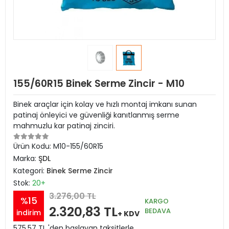
155/60R15 Binek Serme Zincir - M10
Binek araçlar için kolay ve hızlı montaj imkanı sunan
patinaj önleyici ve güvenliği kanıtlanmış serme
mahmuzlu kar patinaj zinciri.
Ürün Kodu:
M10-155/60R15
Marka:
ŞDL
Kategori:
Binek Serme Zincir
Stok:
20+
3.276,00 TL
%15
KARGO
2.320,83 TL
BEDAVA
indirim
+ KDV
575,57 TL 'den başlayan taksitlerle