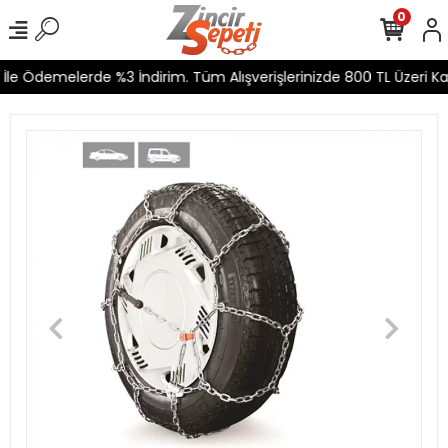
0
le Ödemelerde %3 İndirim. Tüm Alışverişlerinizde 800 TL Üzeri Kar