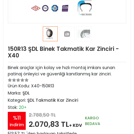
150R13 ŞDL Binek Takmatik Kar Zinciri -
X40
Binek araçlar için kolay ve hızlı montaj imkanı sunan
patinaj önleyici ve güvenliği kanıtlanmış kar zinciri.
Ürün Kodu:
X40-150R13
Marka:
ŞDL
Kategori:
ŞDL Takmatik Kar Zinciri
Stok:
20+
2.788,50 TL
%11
KARGO
2.070,83 TL
BEDAVA
indirim
+ KDV
513,57 TL 'den başlayan taksitlerle