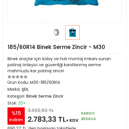
185/60R14 Binek Serme Zincir - M30
Binek araçlar için kolay ve hızlı montaj imkanı sunan
patinaj önleyici ve güvenliği kanıtlanmış serme
mahmuzlu kar patinaj zinciri.
Ürün Kodu:
M30-185/60R14
Marka:
ŞDL
Kategori:
Binek Serme Zincir
Stok:
20+
3.932,50 TL
%15
KARGO
2.783,33 TL
BEDAVA
indirim
+ KDV
690,27 TL 'den başlayan taksitlerle