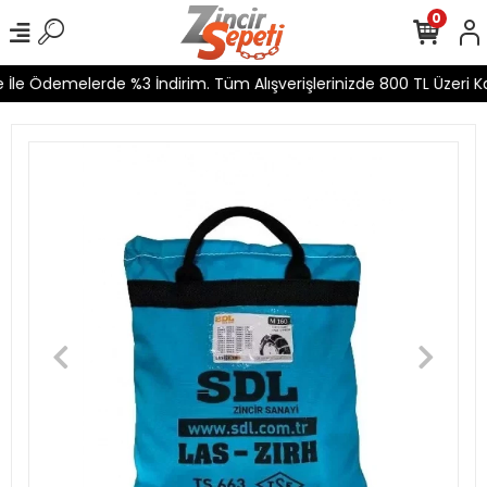
0
İle Ödemelerde %3 İndirim. Tüm Alışverişlerinizde 800 TL Üzeri Kar