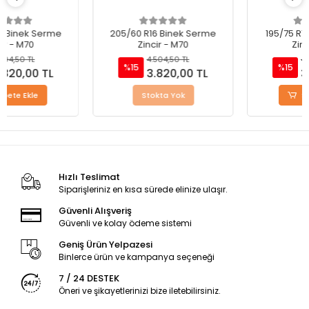
205/60 R16 Binek Serme
195/75 R14 Binek Serme
Zincir - M70
Zincir - M70
4.504,50 TL
4.504,50 TL
%15
%15
3.820,00 TL
3.820,00 TL
Stokta Yok
Sepete Ekle
Hızlı Teslimat
Siparişleriniz en kısa sürede elinize ulaşır.
Güvenli Alışveriş
Güvenli ve kolay ödeme sistemi
Geniş Ürün Yelpazesi
Binlerce ürün ve kampanya seçeneği
7 / 24 DESTEK
Öneri ve şikayetlerinizi bize iletebilirsiniz.