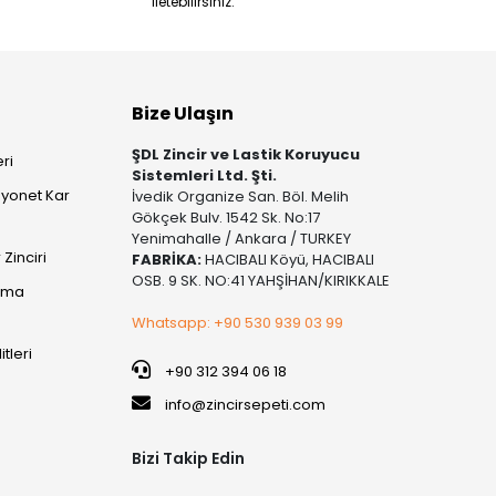
iletebilirsiniz.
Bize Ulaşın
ŞDL Zincir ve Lastik Koruyucu
ri
Sistemleri Ltd. Şti.
yonet Kar
İvedik Organize San. Böl. Melih
Gökçek Bulv. 1542 Sk. No:17
Yenimahalle / Ankara / TURKEY
Zinciri
FABRİKA:
HACIBALI Köyü, HACIBALI
OSB. 9 SK. NO:41 YAHŞİHAN/KIRIKKALE
şıma
Whatsapp: +90 530 939 03 99
itleri
+90 312 394 06 18
info@zincirsepeti.com
Bizi Takip Edin