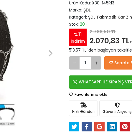
Ürün Kodu:
X30-145R13
Marka:
ŞDL
Kategori:
ŞDL Takmatik Kar Zinc
Stok:
20+
2.788,50 TL
%11
2.070,83 TL
indirim
+
513,57 TL 'den başlayan taksitle
Sepete 
WHATSAPP İLE SİPARİŞ VE
Favorilerime ekle
Hızlı Gönderi
Güvenli Alışveriş