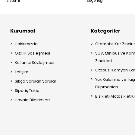
sistemi
seçeneği
Kurumsal
Kategoriler
Hakkımızda
Otomobil Kar Zincirle
Gizlilik Sözleşmesi
SUV, Minibüs ve Kam
Zincirleri
Kullanıcı Sözleşmesi
Otobüs, Kamyon Kar 
İletişim
Yük Kaldırma ve Ta
Sıkça Sorulan Sorular
Ekipmanları
Sipariş Takip
Bisiklet-Motosiklet Kil
Havale Bildirimleri