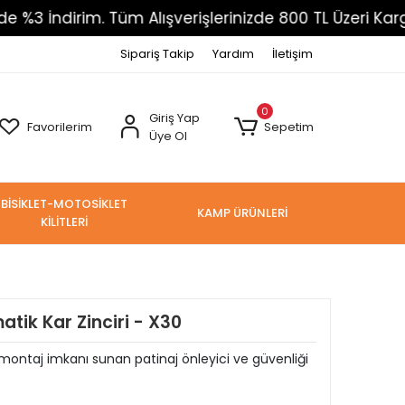
im. Tüm Alışverişlerinizde 800 TL Üzeri Kargo Ücrets
Sipariş Takip
Yardım
İletişim
0
Giriş Yap
Favorilerim
Sepetim
Üye Ol
BİSİKLET-MOTOSİKLET
KAMP ÜRÜNLERİ
KİLİTLERİ
tik Kar Zinciri - X30
ı montaj imkanı sunan patinaj önleyici ve güvenliği