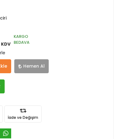
iri
KARGO
BEDAVA
 KDV
rle
Ekle
Hemen Al
R
İade ve Değişim