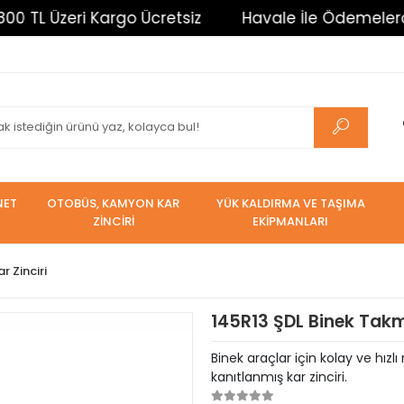
eri Kargo Ücretsiz
Havale İle Ödemelerde %3 İndir
NET
OTOBÜS, KAMYON KAR
YÜK KALDIRMA VE TAŞIMA
ZİNCİRİ
EKİPMANLARI
r Zinciri
145R13 ŞDL Binek Takma
Binek araçlar için kolay ve hızl
kanıtlanmış kar zinciri.