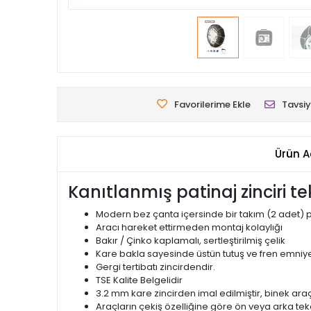
Favorilerime Ekle
Tavsiy
Ürün A
Kanıtlanmış patinaj zinciri te
Modern bez çanta içersinde bir takım (2 adet) pa
Aracı hareket ettirmeden montaj kolaylığı
Bakır / Çinko kaplamalı, sertleştirilmiş çelik
Kare bakla sayesinde üstün tutuş ve fren emniye
Gergi tertibatı zincirdendir.
TSE Kalite Belgelidir
3.2 mm kare zincirden imal edilmiştir, binek ar
Araçların çekiş özelliğine göre ön veya arka teke