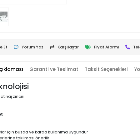
e Et
Yorum Yaz
Karşılaştır
Fiyat Alarmı
Tel
çıklaması
Garanti ve Teslimat
Taksit Seçenekleri
Yo
knolojisi
tinaj zinciri
ti
açlar için buzda ve karda kullanıma uygundur
rlerine takılması önerilir