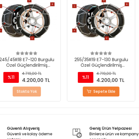
20 Burgulu
255/35R19 E7-130 Burgulu
255/40R18
dirilmiş
Özel Güçlendirilmiş
Özel Gü
 Zinciri
Takmatik Kar Zinciri
Takmati
,00 TL
4.719,00 TL
%11
%11
00,00 TL
4.200,00 TL
Yok
Sepete Ekle
St
Güvenli Alışveriş
Geniş Ürün Yelpazesi
Güvenli ve kolay ödeme
Binlerce ürün ve kampan