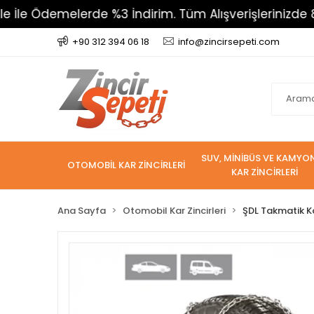
melerde %3 İndirim. Tüm Alışverişlerinizde 800 TL Üz
+90 312 394 06 18
info@zincirsepeti.com
SUV, MİNİBÜS VE KAMYO
OTOMOBİL KAR ZİNCİRLERİ
KAR ZİNCİRLERİ
Ana Sayfa
Otomobil Kar Zincirleri
ŞDL Takmatik Ka