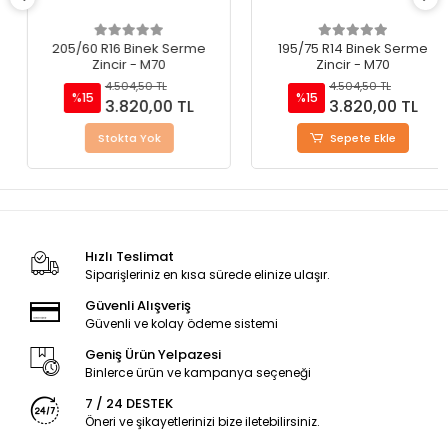
205/60 R16 Binek Serme
195/75 R14 Binek Serme
Zincir - M70
Zincir - M70
4.504,50 TL
4.504,50 TL
%15
%15
3.820,00 TL
3.820,00 TL
Stokta Yok
Sepete Ekle
Hızlı Teslimat
Siparişleriniz en kısa sürede elinize ulaşır.
Güvenli Alışveriş
Güvenli ve kolay ödeme sistemi
Geniş Ürün Yelpazesi
Binlerce ürün ve kampanya seçeneği
7 / 24 DESTEK
Öneri ve şikayetlerinizi bize iletebilirsiniz.