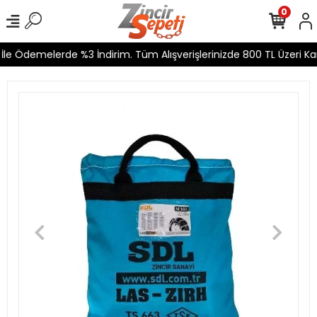
0
le Ödemelerde %3 İndirim. Tüm Alışverişlerinizde 800 TL Üzeri Kar