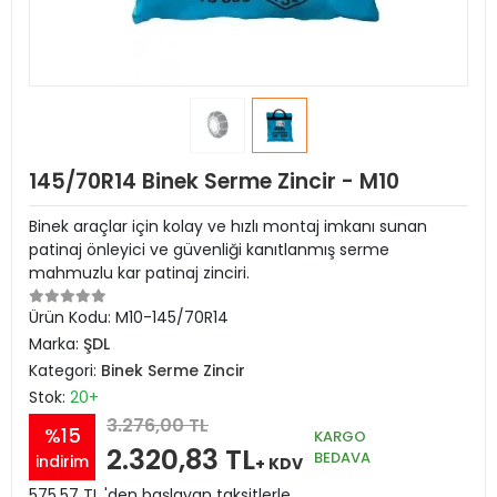
145/70R14 Binek Serme Zincir - M10
Binek araçlar için kolay ve hızlı montaj imkanı sunan
patinaj önleyici ve güvenliği kanıtlanmış serme
mahmuzlu kar patinaj zinciri.
Ürün Kodu:
M10-145/70R14
Marka:
ŞDL
Kategori:
Binek Serme Zincir
Stok:
20+
3.276,00 TL
%15
KARGO
2.320,83 TL
BEDAVA
indirim
+ KDV
575,57 TL 'den başlayan taksitlerle