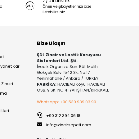
7 / 24 DESTEK
ya
Öneri ve şikayetlerinizi bize
iletebilirsiniz.
Bize Ulaşın
ŞDL Zincir ve Lastik Koruyucu
ri
Sistemleri Ltd. Şti.
yonet Kar
İvedik Organize San. Böl. Melih
Gökçek Bulv. 1542 Sk. No:17
Yenimahalle / Ankara / TURKEY
Zinciri
FABRİKA:
HACIBALI Köyü, HACIBALI
OSB. 9 SK. NO:41 YAHŞİHAN/KIRIKKALE
şıma
Whatsapp: +90 530 939 03 99
itleri
+90 312 394 06 18
info@zincirsepeti.com