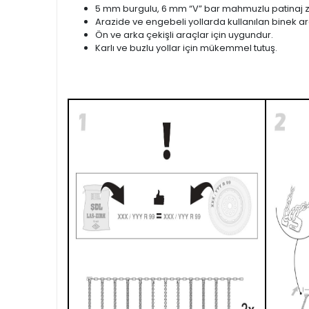
5 mm burgulu, 6 mm “V” bar mahmuzlu patinaj zi
Arazide ve engebeli yollarda kullanılan binek ara
Ön ve arka çekişli araçlar için uygundur.
Karlı ve buzlu yollar için mükemmel tutuş.