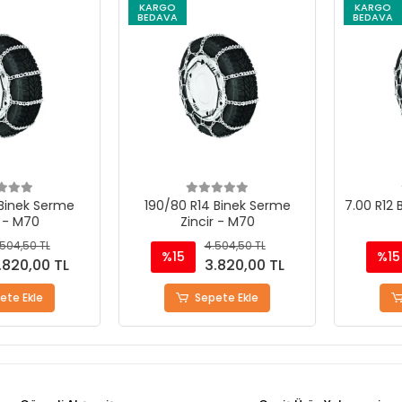
KARGO
KARGO
BEDAVA
BEDAVA
nek Serme
190/80 R14 Binek Serme
7.00 R12 Bin
 M70
Zincir - M70
4,50 TL
4.504,50 TL
%15
%15
20,00 TL
3.820,00 TL
 Ekle
Sepete Ekle
S