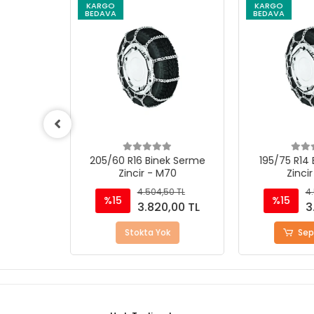
KARGO
KARGO
BEDAVA
BEDAVA
Serme
205/60 R16 Binek Serme
195/75 R14 Bi
Zincir - M70
Zincir -
L
4.504,50 TL
4.50
%15
%15
0 TL
3.820,00 TL
3.8
Stokta Yok
Sepete