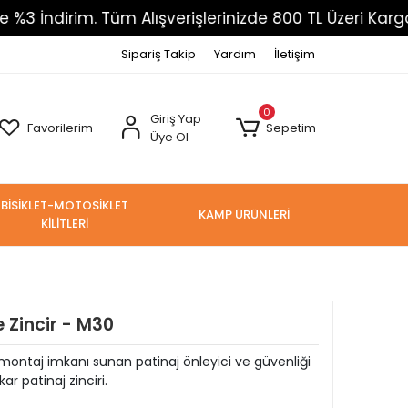
im. Tüm Alışverişlerinizde 800 TL Üzeri Kargo Ücretsi
Sipariş Takip
Yardım
İletişim
0
Giriş Yap
Favorilerim
Sepetim
Üye Ol
BİSİKLET-MOTOSİKLET
KAMP ÜRÜNLERİ
KİLİTLERİ
 Zincir - M30
ı montaj imkanı sunan patinaj önleyici ve güvenliği
 patinaj zinciri.