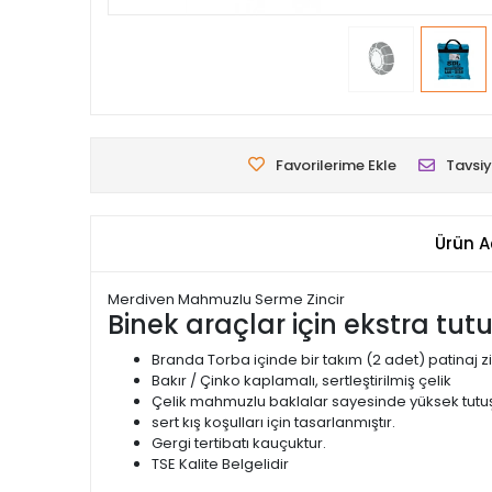
Favorilerime Ekle
Tavsiy
Ürün A
Merdiven Mahmuzlu Serme Zincir
Binek araçlar için ekstra tut
Branda Torba içinde bir takım (2 adet) patinaj zi
Bakır / Çinko kaplamalı, sertleştirilmiş çelik
Çelik mahmuzlu baklalar sayesinde yüksek tutuş
sert kış koşulları için tasarlanmıştır.
Gergi tertibatı kauçuktur.
TSE Kalite Belgelidir