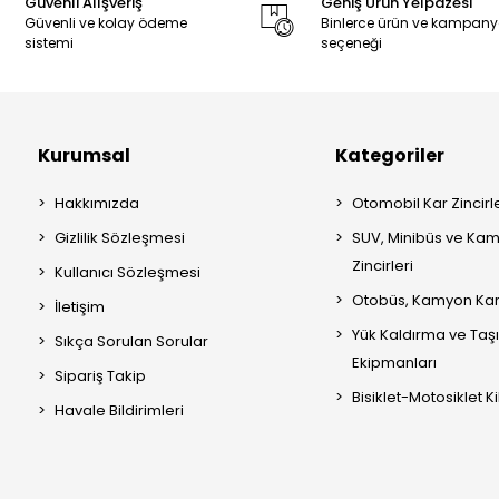
Güvenli Alışveriş
Geniş Ürün Yelpazesi
Güvenli ve kolay ödeme
Binlerce ürün ve kampan
sistemi
seçeneği
Kurumsal
Kategoriler
Hakkımızda
Otomobil Kar Zincirle
Gizlilik Sözleşmesi
SUV, Minibüs ve Kam
Zincirleri
Kullanıcı Sözleşmesi
Otobüs, Kamyon Kar 
İletişim
Yük Kaldırma ve Ta
Sıkça Sorulan Sorular
Ekipmanları
Sipariş Takip
Bisiklet-Motosiklet Kil
Havale Bildirimleri