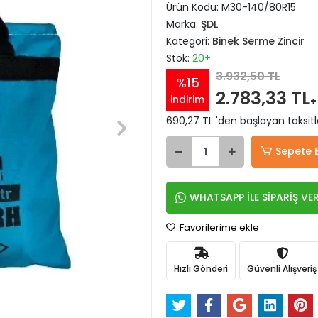
Ürün Kodu:
M30-140/80R15
Marka:
ŞDL
Kategori:
Binek Serme Zincir
Stok:
20+
3.932,50 TL
%15
2.783,33 TL
indirim
+
690,27 TL 'den başlayan taksitl
Sepete 
WHATSAPP İLE SİPARİŞ VE
Favorilerime ekle
Hızlı Gönderi
Güvenli Alışveriş