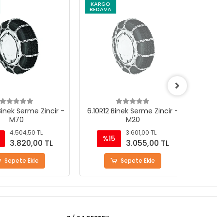
KARGO
KARG
BEDAVA
BEDAV
ek Serme Zincir -
6.10R12 Binek Serme Zincir -
7.00R9
M70
M20
4.504,50 TL
3.601,00 TL
%15
%
3.820,00 TL
3.055,00 TL
epete Ekle
Sepete Ekle