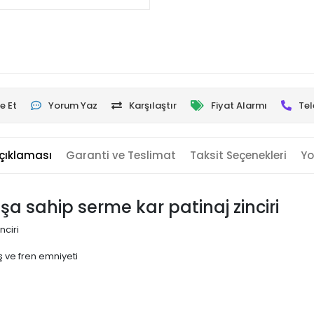
e Et
Yorum Yaz
Karşılaştır
Fiyat Alarmı
Tel
çıklaması
Garanti ve Teslimat
Taksit Seçenekleri
Yo
uşa sahip serme kar patinaj zinciri
nciri
 ve fren emniyeti