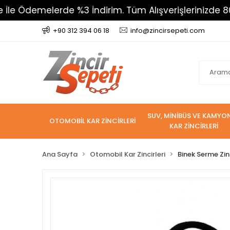
melerde %3 İndirim. Tüm Alışverişlerinizde 800 TL Üze
+90 312 394 06 18
info@zincirsepeti.com
SUV, MİNİBÜS VE KAMYO
OTOMOBİL KAR ZİNCİRLERİ
KAR ZİNCİRLERİ
Ana Sayfa
Otomobil Kar Zincirleri
Binek Serme Zin