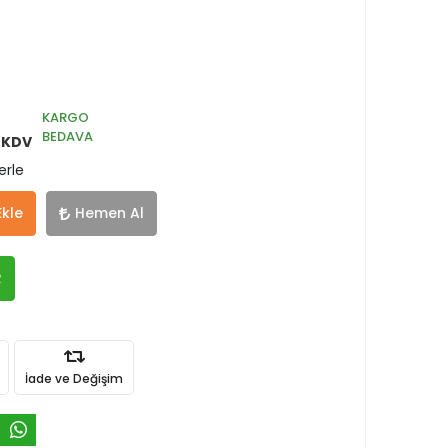
KARGO
BEDAVA
 KDV
erle
Ekle
Hemen Al
R
İade ve Değişim