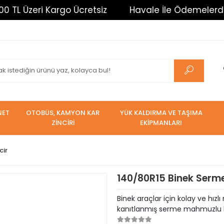
ri Kargo Ücretsiz
Havale İle Ödemelerde %3 İndir
NET
OTOBÜS, KAMYON KAR
YÜK KALDIRMA VE TAŞIMA
ZİNCİRİ
EKİPMANLARI
cir
140/80R15 Binek Serme
Binek araçlar için kolay ve hızl
kanıtlanmış serme mahmuzlu kar