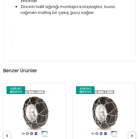
zinciridir.
Zincirin hafif ağırlığı montajını kolaylaştırır, buna
rağmen müthiş bir çekiş gücü sağlar
Benzer Ürünler
KARGO
KARGO
BEDAVA
BEDAVA