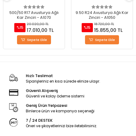
500/50 R17 Avusturya Ağlı
9.50 R24 Avusturya Ağlı Kar
Kar Zinciri - A1070
Zinciri - A1050
20.020,00 TL
18.720,00 TL
%15
%15
17.010,00 TL
15.855,00 TL
Sepete Ekle
Sepete Ekle
Hızlı Teslimat
Siparişleriniz en kısa sürede elinize ulaşır.
Güvenli Alışveriş
Güvenli ve kolay ödeme sistemi
Geniş Ürün Yelpazesi
Binlerce ürün ve kampanya seçeneği
7 / 24 DESTEK
Öneri ve şikayetlerinizi bize iletebilirsiniz.