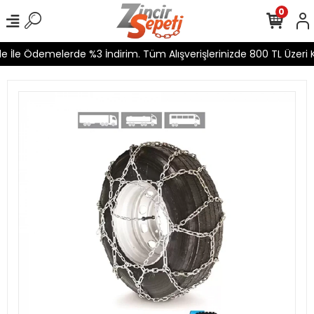
0
 İle Ödemelerde %3 İndirim. Tüm Alışverişlerinizde 800 TL Üzeri K