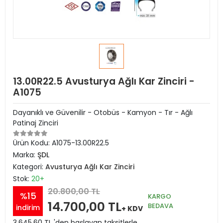
13.00R22.5 Avusturya Ağlı Kar Zinciri -
A1075
Dayanıklı ve Güvenilir - Otobüs - Kamyon - Tır - Ağlı
Patinaj Zinciri
Ürün Kodu:
A1075-13.00R22.5
Marka:
ŞDL
Kategori:
Avusturya Ağlı Kar Zinciri
Stok:
20+
20.800,00 TL
%15
KARGO
14.700,00 TL
BEDAVA
indirim
+ KDV
3.645,60 TL 'den başlayan taksitlerle