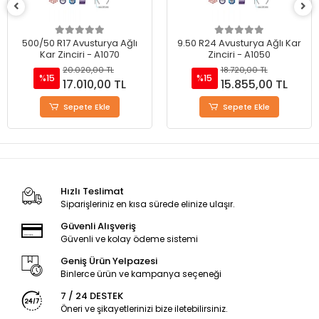
9.50 R24 Avusturya Ağlı Kar
325/80 R20 Avusturya Ağlı
Zinciri - A1050
Kar Zinciri - A1050
18.720,00 TL
18.720,00 TL
%15
%15
15.855,00 TL
15.855,00 TL
Sepete Ekle
Sepete Ekle
Hızlı Teslimat
Siparişleriniz en kısa sürede elinize ulaşır.
Güvenli Alışveriş
Güvenli ve kolay ödeme sistemi
Geniş Ürün Yelpazesi
Binlerce ürün ve kampanya seçeneği
7 / 24 DESTEK
Öneri ve şikayetlerinizi bize iletebilirsiniz.