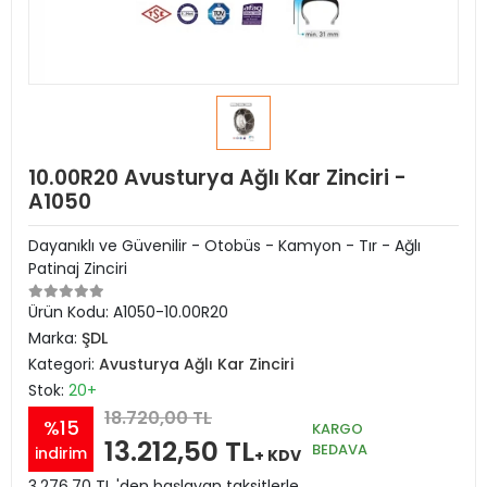
10.00R20 Avusturya Ağlı Kar Zinciri -
A1050
Dayanıklı ve Güvenilir - Otobüs - Kamyon - Tır - Ağlı
Patinaj Zinciri
Ürün Kodu:
A1050-10.00R20
Marka:
ŞDL
Kategori:
Avusturya Ağlı Kar Zinciri
Stok:
20+
18.720,00 TL
%15
KARGO
13.212,50 TL
BEDAVA
indirim
+ KDV
3.276,70 TL 'den başlayan taksitlerle