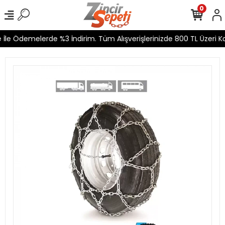
0
İle Ödemelerde %3 İndirim. Tüm Alışverişlerinizde 800 TL Üzeri Ka