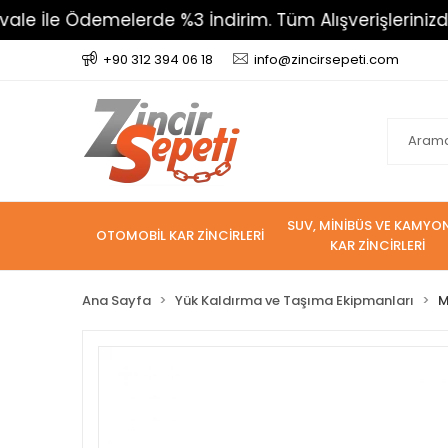
İle Ödemelerde %3 İndirim. Tüm Alışverişlerinizde 80
+90 312 394 06 18
info@zincirsepeti.com
SUV, MİNİBÜS VE KAMYO
OTOMOBİL KAR ZİNCİRLERİ
KAR ZİNCİRLERİ
Ana Sayfa
Yük Kaldırma ve Taşıma Ekipmanları
M