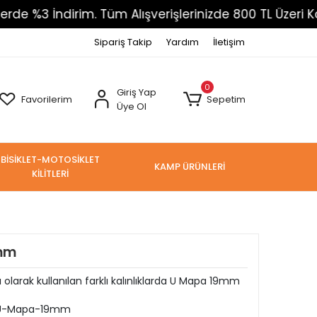
%3 İndirim. Tüm Alışverişlerinizde 800 TL Üzeri Kargo
Sipariş Takip
Yardım
İletişim
0
Giriş Yap
Favorilerim
Sepetim
Üye Ol
BİSİKLET-MOTOSİKLET
KAMP ÜRÜNLERİ
KİLİTLERİ
9mm
 olarak kullanılan farklı kalınlıklarda U Mapa 19mm
-U-Mapa-19mm