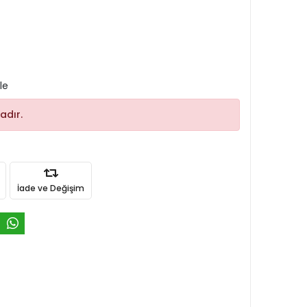
le
adır.
İade ve Değişim