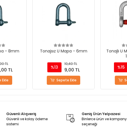
apa - 6mm
Tonajlı U Mapa - 1/3inch -
Tonajlı U M
13mm
,40 TL
130,00 TL
%15
%15
,00 TL
110,00 TL
 Ekle
Sepete Ekle
St
Güvenli Alışveriş
Geniş Ürün Yelpazesi
Güvenli ve kolay ödeme
Binlerce ürün ve kampan
sistemi
seçeneği