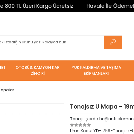
0 TL Üzeri Kargo Ücretsiz
Havale İle Ödemelerde 
NET
OTOBÜS, KAMYON KAR
YÜK KALDIRMA VE TAŞIMA
ZİNCİRİ
EKİPMANLARI
apalar
Tonajsız U Mapa - 1
Tonajlı işlerde bağlantı elemanı
Ürün Kodu:
YD-1759-Tonajsız