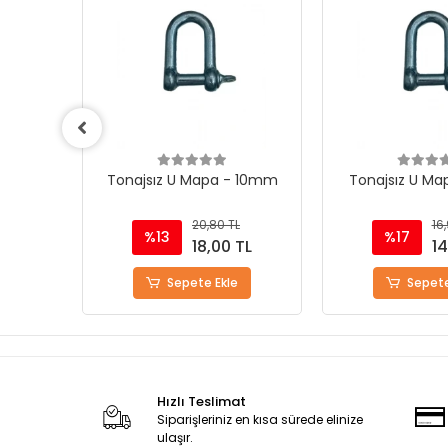
 10mm
Tonajsız U Mapa - 8mm
Tonajsız U M
16,90 TL
10
%17
%13
TL
14,00 TL
9
Sepete Ekle
Sepete
Hızlı Teslimat
Siparişleriniz en kısa sürede elinize
ulaşır.