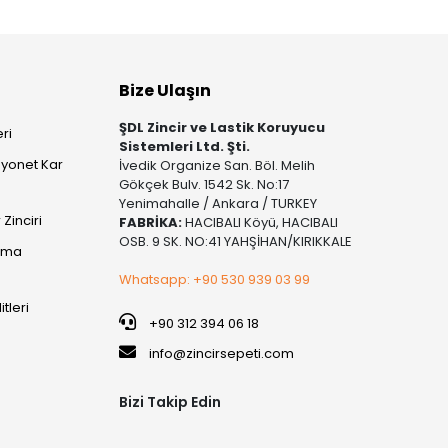
Bize Ulaşın
ŞDL Zincir ve Lastik Koruyucu
ri
Sistemleri Ltd. Şti.
yonet Kar
İvedik Organize San. Böl. Melih
Gökçek Bulv. 1542 Sk. No:17
Yenimahalle / Ankara / TURKEY
Zinciri
FABRİKA:
HACIBALI Köyü, HACIBALI
OSB. 9 SK. NO:41 YAHŞİHAN/KIRIKKALE
şıma
Whatsapp: +90 530 939 03 99
itleri
+90 312 394 06 18
info@zincirsepeti.com
Bizi Takip Edin