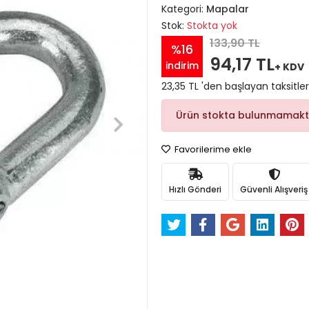
Kategori:
Mapalar
Stok:
Stokta yok
133,90 TL
%16
94,17 TL
indirim
+ KDV
23,35 TL 'den başlayan taksitler
Ürün stokta bulunmamakt
Favorilerime ekle
Hızlı Gönderi
Güvenli Alışveriş