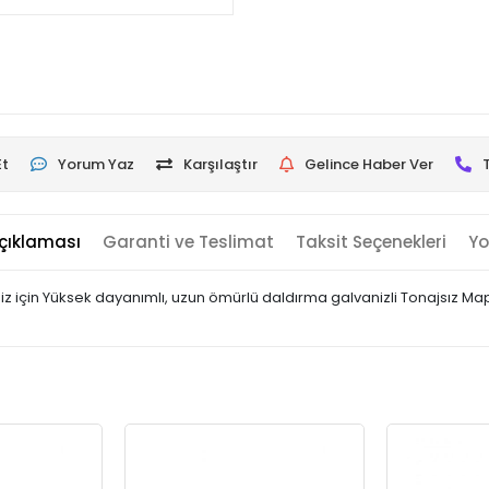
Et
Yorum Yaz
Karşılaştır
Gelince Haber Ver
çıklaması
Garanti ve Teslimat
Taksit Seçenekleri
Yo
z için Yüksek dayanımlı, uzun ömürlü daldırma galvanizli Tonajsız Ma