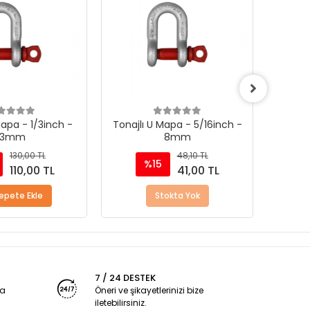
apa - 5/16inch -
Tonajlı Omega Mapa -
Ton
8mm
1/2inch - 13mm
7
48,10 TL
115,70 TL
%15
41,00 TL
98,00 TL
okta Yok
Sepete Ekle
7 / 24 DESTEK
ya
Öneri ve şikayetlerinizi bize
iletebilirsiniz.