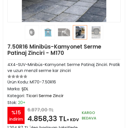
7.50R16 Minibüs-Kamyonet Serme
Patinaj Zinciri - M170
4X4-SUV-Minibüs-Kamyonet Serme Patinaj Zinciri. Pratik
ve uzun menzil serme kar zinciri
Ürün Kodu:
M170-7.50R16
Marka:
ŞDL
Kategori:
Ticari Serme Zincir
Stok:
20+
6.877,00 TL
%15
KARGO
4.858,33 TL
BEDAVA
indirim
+ KDV
1.204,87 TL 'den başlayan taksitlerle