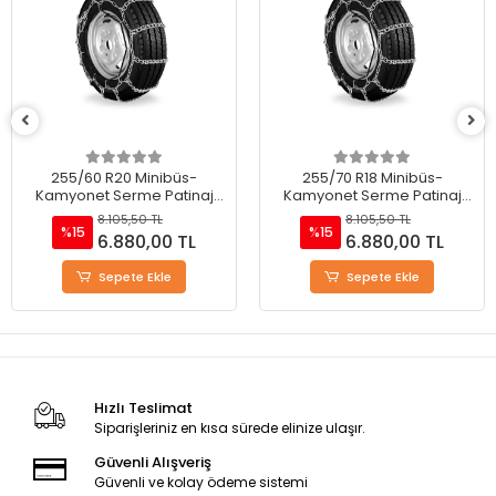
255/60 R20 Minibüs-
255/70 R18 Minibüs-
Kamyonet Serme Patinaj
Kamyonet Serme Patinaj
Zinciri - M220
Zinciri - M220
8.105,50 TL
8.105,50 TL
%15
%15
6.880,00 TL
6.880,00 TL
Sepete Ekle
Sepete Ekle
Hızlı Teslimat
Siparişleriniz en kısa sürede elinize ulaşır.
Güvenli Alışveriş
Güvenli ve kolay ödeme sistemi