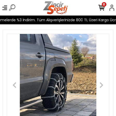
0
elerde %3 İndirim. Tüm Alışverişlerinizde 800 TL Üzeri Kargo Ücre