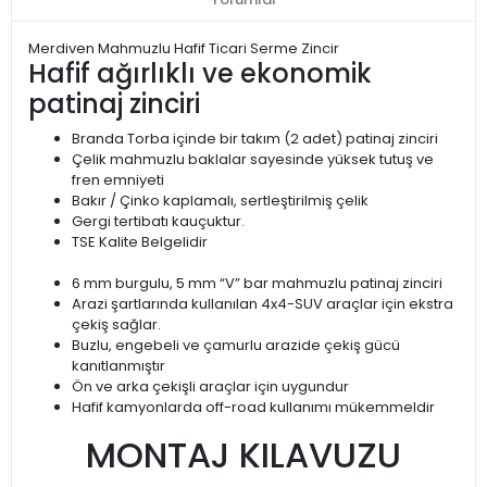
Merdiven Mahmuzlu Hafif Ticari Serme Zincir
Hafif ağırlıklı ve ekonomik
patinaj zinciri
Branda Torba içinde bir takım (2 adet) patinaj zinciri
Çelik mahmuzlu baklalar sayesinde yüksek tutuş ve
fren emniyeti
Bakır / Çinko kaplamalı, sertleştirilmiş çelik
Gergi tertibatı kauçuktur.
TSE Kalite Belgelidir
6 mm burgulu, 5 mm “V” bar mahmuzlu patinaj zinciri
Arazi şartlarında kullanılan 4x4-SUV araçlar için ekstra
çekiş sağlar.
Buzlu, engebeli ve çamurlu arazide çekiş gücü
kanıtlanmıştır
Ön ve arka çekişli araçlar için uygundur
Hafif kamyonlarda off-road kullanımı mükemmeldir
MONTAJ KILAVUZU