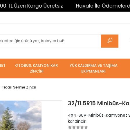
ri Kargo Ücretsiz
Havale İle Ödemelerde %3 İndir
NET
OTOBÜS, KAMYON KAR
YÜK KALDIRMA VE TAŞIMA
ZİNCİRİ
EKİPMANLARI
Ticari Serme Zincir
32/11.5R15 Minibüs-Ka
4X4-SUV-Minibüs-Kamyonet Serm
kar zinciri