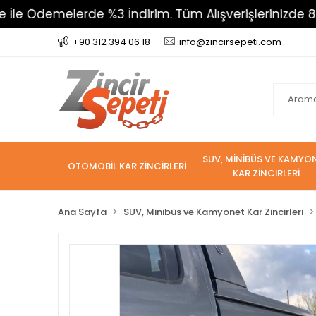
melerde %3 İndirim. Tüm Alışverişlerinizde 800 TL Üze
+90 312 394 06 18
info@zincirsepeti.com
SUV, MİNİBÜS VE KAMYO
OTOMOBİL KAR ZİNCİRLERİ
KAR ZİNCİRLERİ
Ana Sayfa
SUV, Minibüs ve Kamyonet Kar Zincirleri