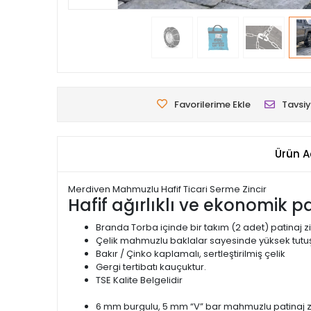
Favorilerime Ekle
Tavsiy
Ürün A
Merdiven Mahmuzlu Hafif Ticari Serme Zincir
Hafif ağırlıklı ve ekonomik pat
Branda Torba içinde bir takım (2 adet) patinaj zi
Çelik mahmuzlu baklalar sayesinde yüksek tutuş
Bakır / Çinko kaplamalı, sertleştirilmiş çelik
Gergi tertibatı kauçuktur.
TSE Kalite Belgelidir
6 mm burgulu, 5 mm “V” bar mahmuzlu patinaj zi