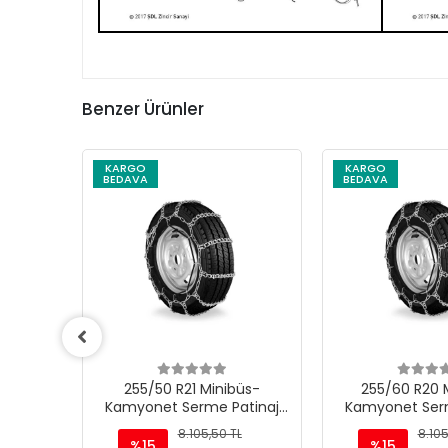
Benzer Ürünler
KARGO
KARGO
BEDAVA
BEDAVA
üs-
255/60 R20 Minibüs-
255/70 R18 
tinaj
Kamyonet Serme Patinaj
Kamyonet Serm
Zinciri - M220
Zinciri -
L
8.105,50 TL
8.105
%15
%15