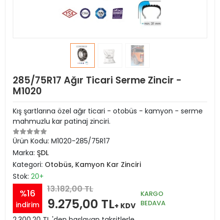
285/75R17 Ağır Ticari Serme Zincir -
M1020
Kış şartlarına özel ağır ticari - otobüs - kamyon - serme
mahmuzlu kar patinaj zinciri.
Ürün Kodu:
M1020-285/75R17
Marka:
ŞDL
Kategori:
Otobüs, Kamyon Kar Zinciri
Stok:
20+
13.182,00 TL
%16
KARGO
9.275,00 TL
BEDAVA
indirim
+ KDV
2.300,20 TL 'den başlayan taksitlerle