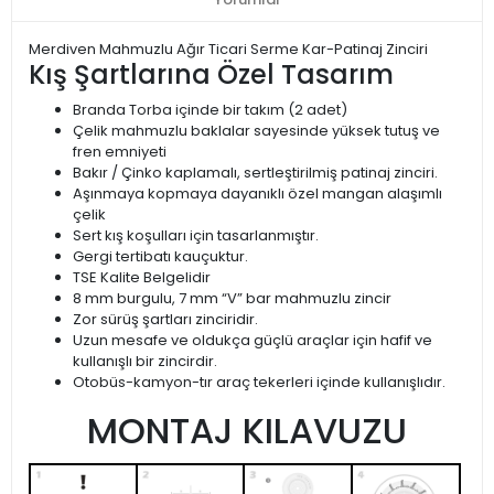
Merdiven Mahmuzlu Ağır Ticari Serme Kar-Patinaj Zinciri
Kış Şartlarına Özel Tasarım
Branda Torba içinde bir takım (2 adet)
Çelik mahmuzlu baklalar sayesinde yüksek tutuş ve
fren emniyeti
Bakır / Çinko kaplamalı, sertleştirilmiş patinaj zinciri.
Aşınmaya kopmaya dayanıklı özel mangan alaşımlı
çelik
Sert kış koşulları için tasarlanmıştır.
Gergi tertibatı kauçuktur.
TSE Kalite Belgelidir
8 mm burgulu, 7 mm “V” bar mahmuzlu zincir
Zor sürüş şartları zinciridir.
Uzun mesafe ve oldukça güçlü araçlar için hafif ve
kullanışlı bir zincirdir.
Otobüs-kamyon-tır araç tekerleri içinde kullanışlıdır.
MONTAJ KILAVUZU