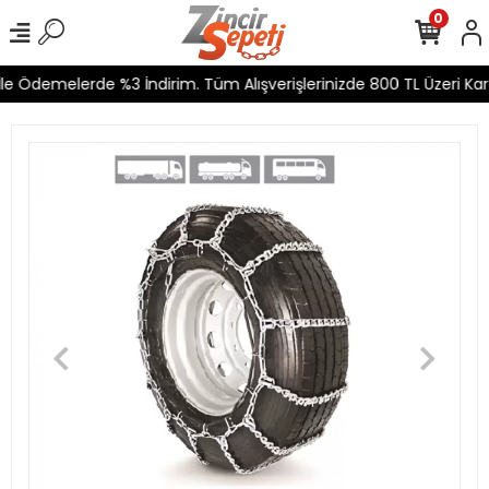
0
le Ödemelerde %3 İndirim. Tüm Alışverişlerinizde 800 TL Üzeri Kar