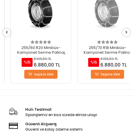
255/60 R20 Minibüs-
255/70 R18 Minibüs-
Kamyonet Serme Patinaj
Kamyonet Serme Patinaj
Zinciri - M220
Zinciri - M220
8.105,50 TL
8.105,50 TL
%15
%15
6.880,00 TL
6.880,00 TL
Sepete Ekle
Sepete Ekle
Hızlı Teslimat
Siparişleriniz en kısa sürede elinize ulaşır.
Güvenli Alışveriş
Güvenli ve kolay ödeme sistemi