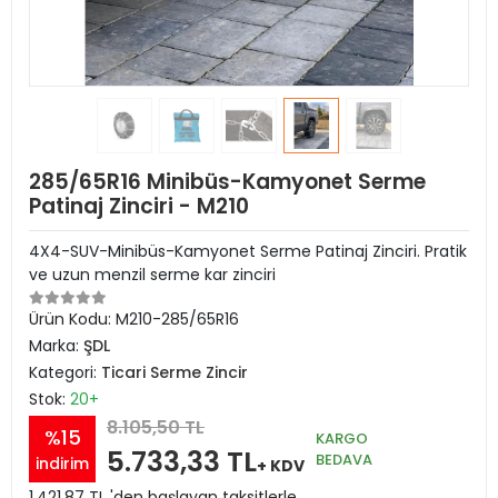
285/65R16 Minibüs-Kamyonet Serme
Patinaj Zinciri - M210
4X4-SUV-Minibüs-Kamyonet Serme Patinaj Zinciri. Pratik
ve uzun menzil serme kar zinciri
Ürün Kodu:
M210-285/65R16
Marka:
ŞDL
Kategori:
Ticari Serme Zincir
Stok:
20+
8.105,50 TL
%15
KARGO
5.733,33 TL
BEDAVA
indirim
+ KDV
1.421,87 TL 'den başlayan taksitlerle