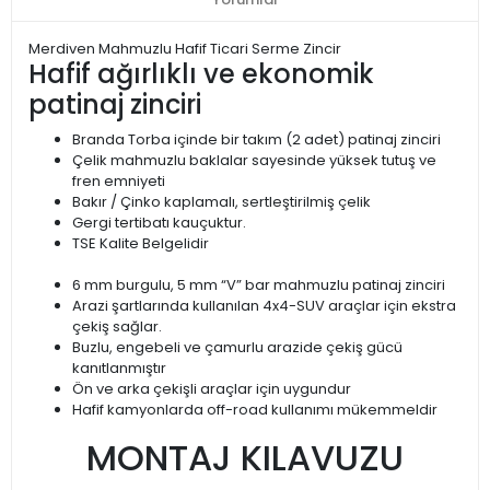
Merdiven Mahmuzlu Hafif Ticari Serme Zincir
Hafif ağırlıklı ve ekonomik
patinaj zinciri
Branda Torba içinde bir takım (2 adet) patinaj zinciri
Çelik mahmuzlu baklalar sayesinde yüksek tutuş ve
fren emniyeti
Bakır / Çinko kaplamalı, sertleştirilmiş çelik
Gergi tertibatı kauçuktur.
TSE Kalite Belgelidir
6 mm burgulu, 5 mm “V” bar mahmuzlu patinaj zinciri
Arazi şartlarında kullanılan 4x4-SUV araçlar için ekstra
çekiş sağlar.
Buzlu, engebeli ve çamurlu arazide çekiş gücü
kanıtlanmıştır
Ön ve arka çekişli araçlar için uygundur
Hafif kamyonlarda off-road kullanımı mükemmeldir
MONTAJ KILAVUZU