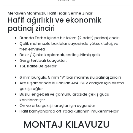
Merdiven Mahmuzlu Hafif Ticari Serme Zincir
Hafif ağırlıklı ve ekonomik
patinaj zinciri
Branda Torba içinde bir takım (2 adet) patinaj zinciri
Çelik mahmuzlu baklalar sayesinde yüksek tutuş ve
fren emniyeti
Bakır / Çinko kaplamalı, sertleştirilmiş çelik
Gergi tertibatı kauçuktur.
TSE Kalite Belgelidir
6 mm burgulu, 5 mm “V” bar mahmuzlu patinaj zinciri
Arazi şartlarında kullanılan 4x4-SUV araçlar için ekstra
çekiş sağlar.
Buzlu, engebeli ve çamurlu arazide çekiş gücü
kanıtlanmıştır
Ön ve arka çekişli araçlar için uygundur
Hafif kamyonlarda off-road kullanımı mükemmeldir
MONTAJ KILAVUZU