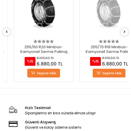
255/60 R20 Minibüs-
255/70 R18 Minibüs-
Kamyonet Serme Patinaj
Kamyonet Serme Patinaj
Zinciri - M220
Zinciri - M220
8.105,50 TL
8.105,50 TL
%15
%15
6.880,00 TL
6.880,00 TL
Sepete Ekle
Sepete Ekle
Hızlı Teslimat
Siparişleriniz en kısa sürede elinize ulaşır.
Güvenli Alışveriş
Güvenli ve kolay ödeme sistemi