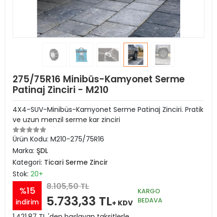
275/75R16 Minibüs-Kamyonet Serme
Patinaj Zinciri - M210
4X4-SUV-Minibüs-Kamyonet Serme Patinaj Zinciri. Pratik
ve uzun menzil serme kar zinciri
Ürün Kodu:
M210-275/75R16
Marka:
ŞDL
Kategori:
Ticari Serme Zincir
Stok:
20+
8.105,50 TL
%15
KARGO
5.733,33 TL
BEDAVA
indirim
+ KDV
1.421,87 TL 'den başlayan taksitlerle