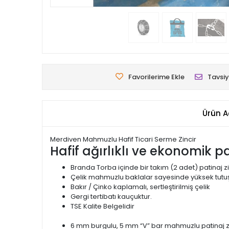
Favorilerime Ekle
Tavsiy
Ürün A
Merdiven Mahmuzlu Hafif Ticari Serme Zincir
Hafif ağırlıklı ve ekonomik pat
Branda Torba içinde bir takım (2 adet) patinaj zi
Çelik mahmuzlu baklalar sayesinde yüksek tutuş
Bakır / Çinko kaplamalı, sertleştirilmiş çelik
Gergi tertibatı kauçuktur.
TSE Kalite Belgelidir
6 mm burgulu, 5 mm “V” bar mahmuzlu patinaj zi