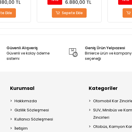
80,00 TL
6.880,00 TL
 Ekle
Sepete Ekle
S
Güvenli Alışveriş
Geniş Ürün Yelpazesi
Güvenli ve kolay ödeme
Binlerce ürün ve kampan
sistemi
seçeneği
Kurumsal
Kategoriler
Hakkımızda
Otomobil Kar Zincirle
Gizlilik Sözleşmesi
SUV, Minibüs ve Kam
Zincirleri
Kullanıcı Sözleşmesi
Otobüs, Kamyon Kar 
İletişim