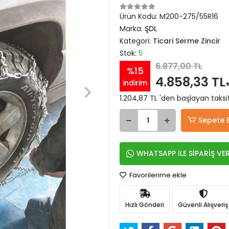
Ürün Kodu:
M200-275/55R16
Marka:
ŞDL
Kategori:
Ticari Serme Zincir
Stok:
5
6.877,00 TL
%15
4.858,33 TL
indirim
1.204,87 TL 'den başlayan taksit
Sepete 
WHATSAPP İLE SİPARİŞ VE
Favorilerime ekle
Hızlı Gönderi
Güvenli Alışveriş