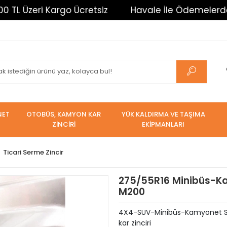
eri Kargo Ücretsiz
Havale İle Ödemelerde %3 İndir
NET
OTOBÜS, KAMYON KAR
YÜK KALDIRMA VE TAŞIMA
ZİNCİRİ
EKİPMANLARI
Ticari Serme Zincir
275/55R16 Minibüs-Kam
M200
4X4-SUV-Minibüs-Kamyonet Serm
kar zinciri