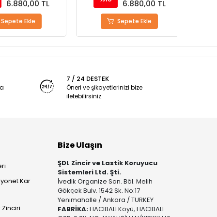
6.880,00 TL
6.880,00 TL
epete Ekle
Sepete Ekle
7 / 24 DESTEK
ya
Öneri ve şikayetlerinizi bize
iletebilirsiniz.
Bize Ulaşın
ŞDL Zincir ve Lastik Koruyucu
ri
Sistemleri Ltd. Şti.
yonet Kar
İvedik Organize San. Böl. Melih
Gökçek Bulv. 1542 Sk. No:17
Yenimahalle / Ankara / TURKEY
Zinciri
FABRİKA:
HACIBALI Köyü, HACIBALI