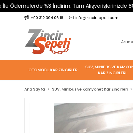
melerde %3 İndirim. Tüm Alışverişlerinizde 800 TL Üz
+90 312 394 06 18
info@zincirsepeti.com
SUV, MİNİBÜS VE KAMYO
OTOMOBİL KAR ZİNCİRLERİ
KAR ZİNCİRLERİ
Ana Sayfa
SUV, Minibüs ve Kamyonet Kar Zincirleri