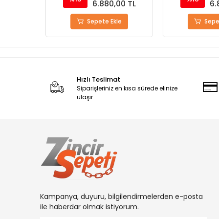
0 TL
6.880,00 TL
6.8
Sepete Ekle
Sepete
Hızlı Teslimat
Siparişleriniz en kısa sürede elinize
ulaşır.
Kampanya, duyuru, bilgilendirmelerden e-posta
ile haberdar olmak istiyorum.