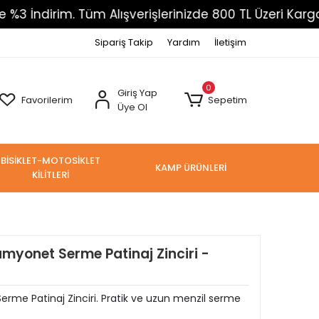
im. Tüm Alışverişlerinizde 800 TL Üzeri Kargo Ücrets
Sipariş Takip
Yardım
İletişim
0
Giriş Yap
Favorilerim
Sepetim
Üye Ol
BİSİKLET-MOTOSİKLET
KAMP ÜRÜNLERİ
KİLİTLERİ
yonet Serme Patinaj Zinciri -
e Patinaj Zinciri. Pratik ve uzun menzil serme