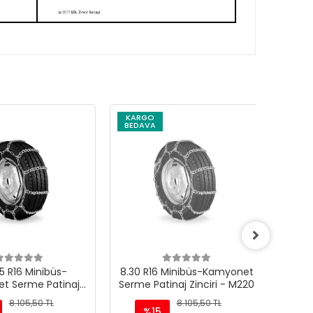
KARGO
KARG
BEDAVA
BEDAV
R16 Minibüs-
8.30 R16 Minibüs-Kamyonet
8.25 R
 Serme Patinaj
Serme Patinaj Zinciri - M220
Serme P
iri - M220
8.105,50 TL
8.105,50 TL
%15
%