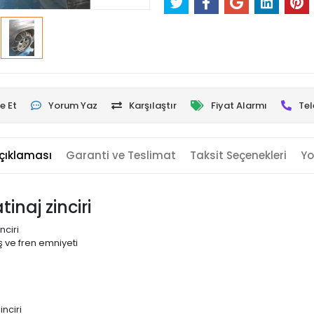
e Et
Yorum Yaz
Karşılaştır
Fiyat Alarmı
Tel
çıklaması
Garanti ve Teslimat
Taksit Seçenekleri
Yo
inaj zinciri
nciri
 ve fren emniyeti
nciri