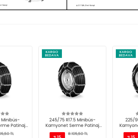
KARGO
KARGO
BEDAVA
BEDAVA
Minibüs-
245/75 R17.5 Minibüs-
225/95 
e Patinaj
Kamyonet Serme Patinaj
Kamyonet
 M220
Zinciri - M220
Zinc
,50 TL
8.105,50 TL
%15
%15