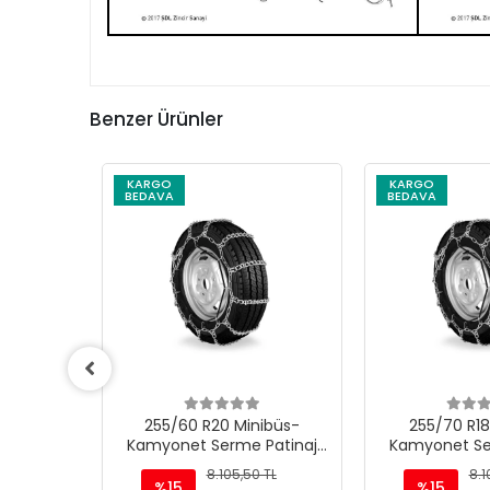
Benzer Ürünler
KARGO
KARGO
BEDAVA
BEDAVA
üs-
255/60 R20 Minibüs-
255/70 R18 
tinaj
Kamyonet Serme Patinaj
Kamyonet Serm
Zinciri - M220
Zinciri -
L
8.105,50 TL
8.105
%15
%15