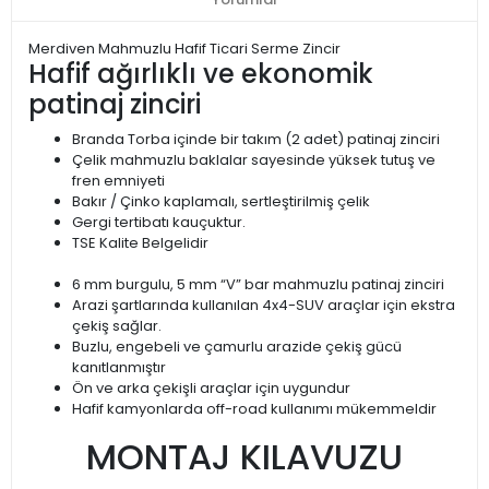
Merdiven Mahmuzlu Hafif Ticari Serme Zincir
Hafif ağırlıklı ve ekonomik
patinaj zinciri
Branda Torba içinde bir takım (2 adet) patinaj zinciri
Çelik mahmuzlu baklalar sayesinde yüksek tutuş ve
fren emniyeti
Bakır / Çinko kaplamalı, sertleştirilmiş çelik
Gergi tertibatı kauçuktur.
TSE Kalite Belgelidir
6 mm burgulu, 5 mm “V” bar mahmuzlu patinaj zinciri
Arazi şartlarında kullanılan 4x4-SUV araçlar için ekstra
çekiş sağlar.
Buzlu, engebeli ve çamurlu arazide çekiş gücü
kanıtlanmıştır
Ön ve arka çekişli araçlar için uygundur
Hafif kamyonlarda off-road kullanımı mükemmeldir
MONTAJ KILAVUZU