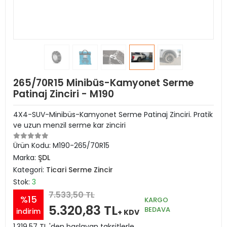
265/70R15 Minibüs-Kamyonet Serme
Patinaj Zinciri - M190
4X4-SUV-Minibüs-Kamyonet Serme Patinaj Zinciri. Pratik
ve uzun menzil serme kar zinciri
Ürün Kodu:
M190-265/70R15
Marka:
ŞDL
Kategori:
Ticari Serme Zincir
Stok:
3
7.533,50 TL
%15
KARGO
5.320,83 TL
BEDAVA
indirim
+ KDV
1.319,57 TL 'den başlayan taksitlerle