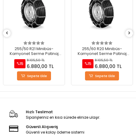
255/60 R20 Minibüs-
255/70 R18 Minibüs-
Kamyonet Serme Patinaj
Kamyonet Serme Patinaj
Zinciri - M220
Zinciri - M220
8.105,50 TL
8.105,50 TL
%15
%15
6.880,00 TL
6.880,00 TL
Sepete Ekle
Sepete Ekle
Hızlı Teslimat
Siparişleriniz en kısa sürede elinize ulaşır.
Güvenli Alışveriş
Güvenli ve kolay ödeme sistemi