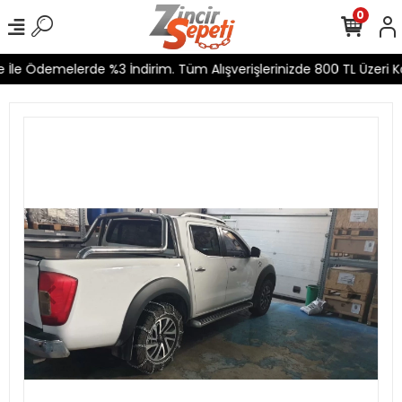
0
İle Ödemelerde %3 İndirim. Tüm Alışverişlerinizde 800 TL Üzeri Ka