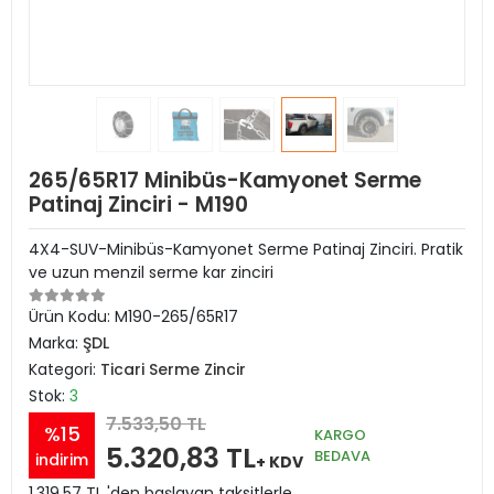
265/65R17 Minibüs-Kamyonet Serme
Patinaj Zinciri - M190
4X4-SUV-Minibüs-Kamyonet Serme Patinaj Zinciri. Pratik
ve uzun menzil serme kar zinciri
Ürün Kodu:
M190-265/65R17
Marka:
ŞDL
Kategori:
Ticari Serme Zincir
Stok:
3
7.533,50 TL
%15
KARGO
5.320,83 TL
BEDAVA
indirim
+ KDV
1.319,57 TL 'den başlayan taksitlerle