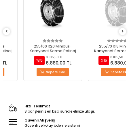
255/60 R20 Minibüs-
255/70 R18 Minibüs-
Kamyonet Serme Patinaj
Kamyonet Serme Patinaj
Zinciri - M220
Zinciri - M220
8.105,50 TL
8.105,50 TL
%15
%15
6.880,00 TL
6.880,00 TL
Sepete Ekle
Sepete Ekle
Hızlı Teslimat
Siparişleriniz en kısa sürede elinize ulaşır.
Güvenli Alışveriş
Güvenli ve kolay ödeme sistemi