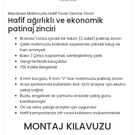
Merdiven Mahmuzlu Hafif Ticari Serme Zincir
Hafif ağırlıklı ve ekonomik
patinaj zinciri
Branda Torba içinde bir takım (2 adet) patinaj zinciri
Çelik mahmuzlu baklalar sayesinde yüksek tutuş ve
fren emniyeti
Bakır / Çinko kaplamalı, sertleştirilmiş çelik
Gergi tertibatı kauçuktur.
TSE Kalite Belgelidir
6 mm burgulu, 5 mm “V” bar mahmuzlu patinaj zinciri
Arazi şartlarında kullanılan 4x4-SUV araçlar için ekstra
çekiş sağlar.
Buzlu, engebeli ve çamurlu arazide çekiş gücü
kanıtlanmıştır
Ön ve arka çekişli araçlar için uygundur
Hafif kamyonlarda off-road kullanımı mükemmeldir
MONTAJ KILAVUZU