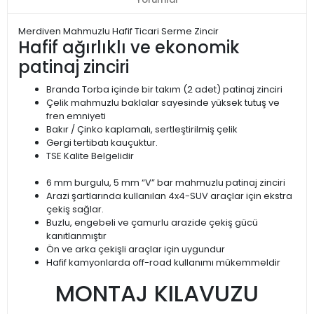
Merdiven Mahmuzlu Hafif Ticari Serme Zincir
Hafif ağırlıklı ve ekonomik
patinaj zinciri
Branda Torba içinde bir takım (2 adet) patinaj zinciri
Çelik mahmuzlu baklalar sayesinde yüksek tutuş ve
fren emniyeti
Bakır / Çinko kaplamalı, sertleştirilmiş çelik
Gergi tertibatı kauçuktur.
TSE Kalite Belgelidir
6 mm burgulu, 5 mm “V” bar mahmuzlu patinaj zinciri
Arazi şartlarında kullanılan 4x4-SUV araçlar için ekstra
çekiş sağlar.
Buzlu, engebeli ve çamurlu arazide çekiş gücü
kanıtlanmıştır
Ön ve arka çekişli araçlar için uygundur
Hafif kamyonlarda off-road kullanımı mükemmeldir
MONTAJ KILAVUZU