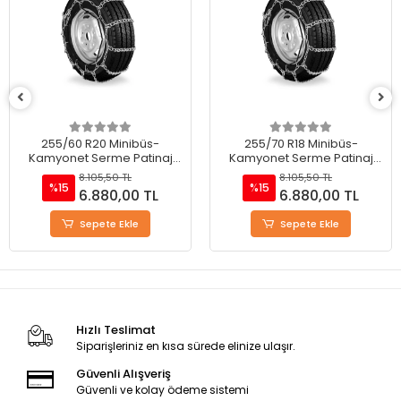
255/60 R20 Minibüs-
255/70 R18 Minibüs-
Kamyonet Serme Patinaj
Kamyonet Serme Patinaj
Zinciri - M220
Zinciri - M220
8.105,50 TL
8.105,50 TL
%15
%15
6.880,00 TL
6.880,00 TL
Sepete Ekle
Sepete Ekle
Hızlı Teslimat
Siparişleriniz en kısa sürede elinize ulaşır.
Güvenli Alışveriş
Güvenli ve kolay ödeme sistemi