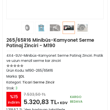
265/65R16 Minibüs-Kamyonet Serme
Patinaj Zinciri - M190
4X4-SUV-Minibüs-Kamyonet Serme Patinaj Zinciri. Pratik
ve uzun menzil serme kar zinciri
Ürün Kodu:
M190-265/65R16
Marka:
ŞDL
Kategori:
Ticari Serme Zincir
Stok:
3
7.533,50 TL
%15
KARGO
5.320,83 TL
BEDAVA
indirim
+ KDV
1.319,57 TL 'den başlayan taksitlerle