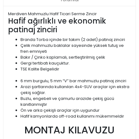
Merdiven Mahmuzlu Hafif Ticari Serme Zincir
Hafif ağırlıklı ve ekonomik
patinaj zinciri
Branda Torba içinde bir takım (2 adet) patinaj zinciri
Çelik mahmuzlu baklalar sayesinde yüksek tutuş ve
fren emniyeti
Bakır / Çinko kaplamalı, sertleştirilmiş çelik
Gergi tertibatı kauçuktur.
TSE Kalite Belgelidir
6 mm burgulu, 5 mm “V” bar mahmuzlu patinaj zinciri
Arazi şartlarında kullanılan 4x4-SUV araçlar için ekstra
çekiş sağlar.
Buzlu, engebeli ve çamurlu arazide çekiş gücü
kanıtlanmıştır
Ön ve arka çekişli araçlar için uygundur
Hafif kamyonlarda off-road kullanımı mükemmeldir
MONTAJ KILAVUZU