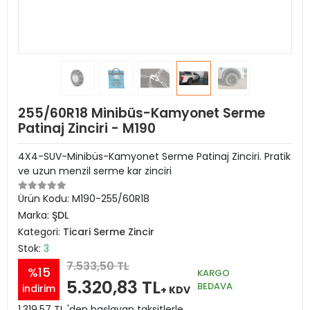
255/60R18 Minibüs-Kamyonet Serme
Patinaj Zinciri - M190
4X4-SUV-Minibüs-Kamyonet Serme Patinaj Zinciri. Pratik
ve uzun menzil serme kar zinciri
Ürün Kodu:
M190-255/60R18
Marka:
ŞDL
Kategori:
Ticari Serme Zincir
Stok:
3
7.533,50 TL
%15
KARGO
5.320,83 TL
BEDAVA
indirim
+ KDV
1.319,57 TL 'den başlayan taksitlerle