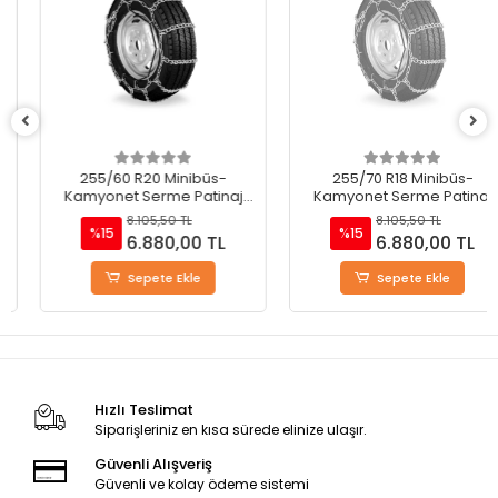
255/60 R20 Minibüs-
255/70 R18 Minibüs-
Kamyonet Serme Patinaj
Kamyonet Serme Patinaj
Zinciri - M220
Zinciri - M220
8.105,50 TL
8.105,50 TL
%15
%15
6.880,00 TL
6.880,00 TL
Sepete Ekle
Sepete Ekle
Hızlı Teslimat
Siparişleriniz en kısa sürede elinize ulaşır.
Güvenli Alışveriş
Güvenli ve kolay ödeme sistemi