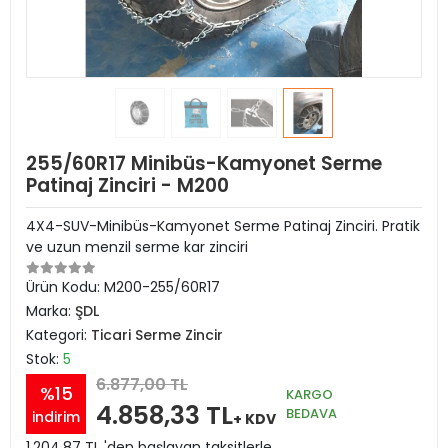
255/60R17 Minibüs-Kamyonet Serme
Patinaj Zinciri - M200
4X4-SUV-Minibüs-Kamyonet Serme Patinaj Zinciri. Pratik
ve uzun menzil serme kar zinciri
Ürün Kodu:
M200-255/60R17
Marka:
ŞDL
Kategori:
Ticari Serme Zincir
Stok:
5
6.877,00 TL
%15
KARGO
4.858,33 TL
BEDAVA
indirim
+ KDV
1.204,87 TL 'den başlayan taksitlerle