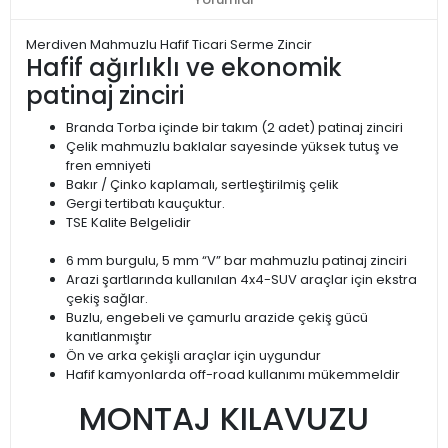
Merdiven Mahmuzlu Hafif Ticari Serme Zincir
Hafif ağırlıklı ve ekonomik
patinaj zinciri
Branda Torba içinde bir takım (2 adet) patinaj zinciri
Çelik mahmuzlu baklalar sayesinde yüksek tutuş ve
fren emniyeti
Bakır / Çinko kaplamalı, sertleştirilmiş çelik
Gergi tertibatı kauçuktur.
TSE Kalite Belgelidir
6 mm burgulu, 5 mm “V” bar mahmuzlu patinaj zinciri
Arazi şartlarında kullanılan 4x4-SUV araçlar için ekstra
çekiş sağlar.
Buzlu, engebeli ve çamurlu arazide çekiş gücü
kanıtlanmıştır
Ön ve arka çekişli araçlar için uygundur
Hafif kamyonlarda off-road kullanımı mükemmeldir
MONTAJ KILAVUZU