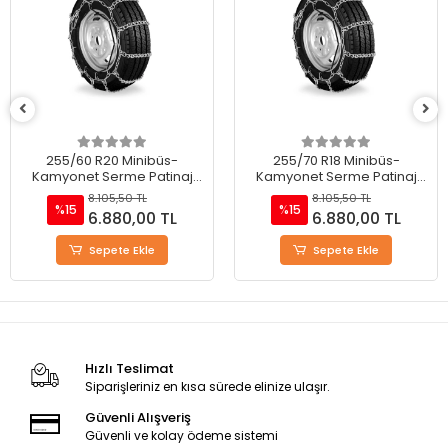
255/60 R20 Minibüs-
255/70 R18 Minibüs-
Kamyonet Serme Patinaj
Kamyonet Serme Patinaj
Zinciri - M220
Zinciri - M220
8.105,50 TL
8.105,50 TL
%15
%15
6.880,00 TL
6.880,00 TL
Sepete Ekle
Sepete Ekle
Hızlı Teslimat
Siparişleriniz en kısa sürede elinize ulaşır.
Güvenli Alışveriş
Güvenli ve kolay ödeme sistemi