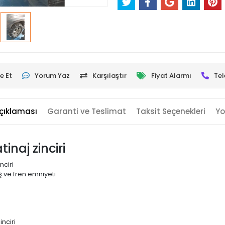
e Et
Yorum Yaz
Karşılaştır
Fiyat Alarmı
Tel
çıklaması
Garanti ve Teslimat
Taksit Seçenekleri
Yo
inaj zinciri
nciri
 ve fren emniyeti
nciri