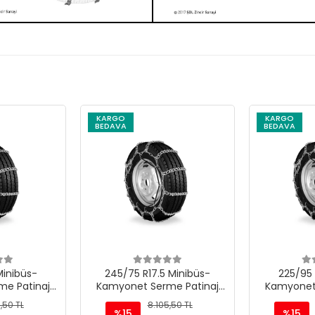
KARGO
KARGO
BEDAVA
BEDAVA
Minibüs-
245/75 R17.5 Minibüs-
225/95 
e Patinaj
Kamyonet Serme Patinaj
Kamyonet
 M220
Zinciri - M220
Zinc
,50 TL
8.105,50 TL
%15
%15