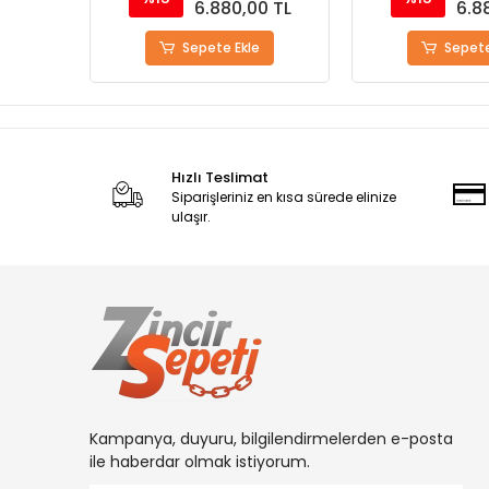
0 TL
6.880,00 TL
6.8
Sepete Ekle
Sepete
Hızlı Teslimat
Siparişleriniz en kısa sürede elinize
ulaşır.
Kampanya, duyuru, bilgilendirmelerden e-posta
ile haberdar olmak istiyorum.