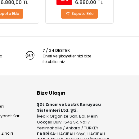
6.880,00 TL
6.880,00 TL
epete Ekle
Sepete Ekle
7 / 24 DESTEK
ya
Öneri ve şikayetlerinizi bize
iletebilirsiniz.
Bize Ulaşın
ŞDL Zincir ve Lastik Koruyucu
ri
Sistemleri Ltd. Şti.
yonet Kar
İvedik Organize San. Böl. Melih
Gökçek Bulv. 1542 Sk. No:17
Yenimahalle / Ankara / TURKEY
Zinciri
FABRİKA:
HACIBALI Köyü, HACIBALI