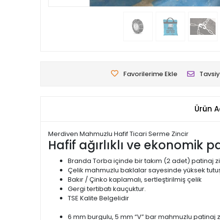
Favorilerime Ekle
Tavsiy
Ürün A
Merdiven Mahmuzlu Hafif Ticari Serme Zincir
Hafif ağırlıklı ve ekonomik pat
Branda Torba içinde bir takım (2 adet) patinaj zi
Çelik mahmuzlu baklalar sayesinde yüksek tutuş
Bakır / Çinko kaplamalı, sertleştirilmiş çelik
Gergi tertibatı kauçuktur.
TSE Kalite Belgelidir
6 mm burgulu, 5 mm “V” bar mahmuzlu patinaj zi