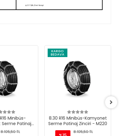
KARGO
KARG
BEDAVA
BEDAV
R16 Minibüs-
8.30 R16 Minibüs-Kamyonet
8.25 R
 Serme Patinaj
Serme Patinaj Zinciri - M220
Serme P
iri - M220
8.105,50 TL
8.105,50 TL
%15
%