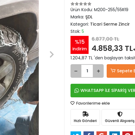
Ürün Kodu:
M200-255/55R19
Marka:
ŞDL
Kategori:
Ticari Serme Zincir
Stok:
5
6.877,00 TL
%15
4.858,33 TL
indirim
1.204,87 TL 'den başlayan taksit
Sepete 
WHATSAPP İLE SİPARİŞ VE
Favorilerime ekle
Hızlı Gönderi
Güvenli Alışveriş