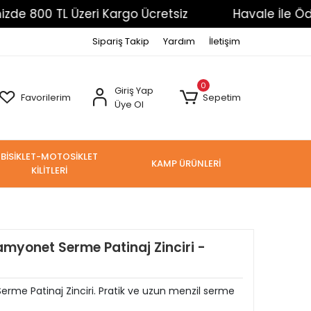
 TL Üzeri Kargo Ücretsiz
Havale İle Ödemelerde
Sipariş Takip
Yardım
İletişim
0
Giriş Yap
Favorilerim
Sepetim
Üye Ol
BİSİKLET-MOTOSİKLET
KAMP ÜRÜNLERİ
KİLİTLERİ
myonet Serme Patinaj Zinciri -
e Patinaj Zinciri. Pratik ve uzun menzil serme