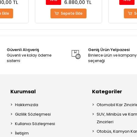
80,00 TL
6.880,00 TL
 Ekle
Sepete Ekle
S
Güvenli Alışveriş
Geniş Ürün Yelpazesi
Güvenli ve kolay ödeme
Binlerce ürün ve kampan
sistemi
seçeneği
Kurumsal
Kategoriler
Hakkımızda
Otomobil Kar Zincirle
Gizlilik Sözleşmesi
SUV, Minibüs ve Kam
Zincirleri
Kullanıcı Sözleşmesi
Otobüs, Kamyon Kar 
İletişim