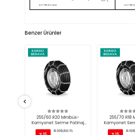
Benzer Ürünler
KARGO
KARGO
BEDAVA
BEDAVA
üs-
255/60 R20 Minibüs-
255/70 R18 
tinaj
Kamyonet Serme Patinaj
Kamyonet Serm
Zinciri - M220
Zinciri -
L
8.105,50 TL
8.105
%15
%15