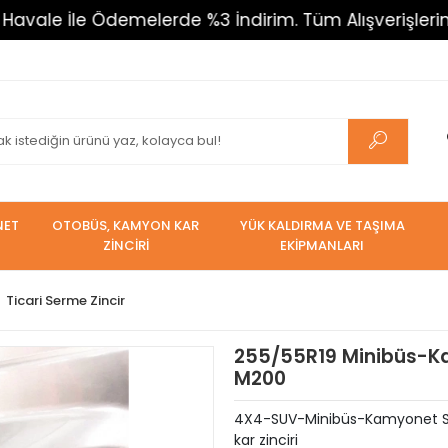
İle Ödemelerde %3 İndirim. Tüm Alışverişlerinizde 800
NET
OTOBÜS, KAMYON KAR
YÜK KALDIRMA VE TAŞIMA
ZİNCİRİ
EKİPMANLARI
Ticari Serme Zincir
255/55R19 Minibüs-Ka
M200
4X4-SUV-Minibüs-Kamyonet Serm
kar zinciri