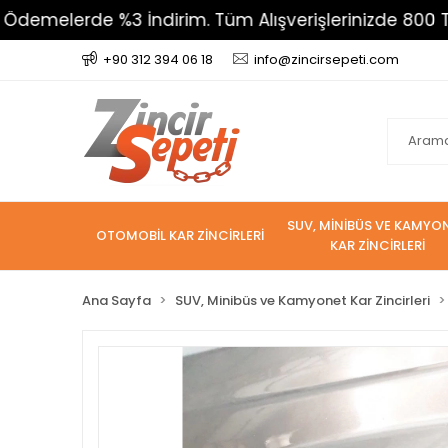
erde %3 İndirim. Tüm Alışverişlerinizde 800 TL Üzeri 
+90 312 394 06 18
info@zincirsepeti.com
SUV, MİNİBÜS VE KAMYO
OTOMOBİL KAR ZİNCİRLERİ
KAR ZİNCİRLERİ
Ana Sayfa
SUV, Minibüs ve Kamyonet Kar Zincirleri