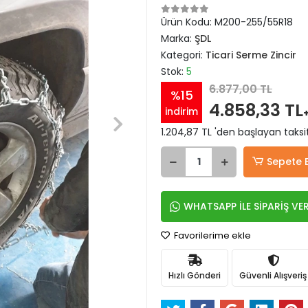
Ürün Kodu:
M200-255/55R18
Marka:
ŞDL
Kategori:
Ticari Serme Zincir
Stok:
5
6.877,00 TL
%15
4.858,33 TL
indirim
1.204,87 TL 'den başlayan taksit
Sepete 
WHATSAPP İLE SİPARİŞ VE
Favorilerime ekle
Hızlı Gönderi
Güvenli Alışveriş