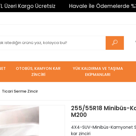
Kargo Ücretsiz
Havale İle Ödemelerde %3 İndirim.
NET
OTOBÜS, KAMYON KAR
YÜK KALDIRMA VE TAŞIMA
ZİNCİRİ
EKİPMANLARI
Ticari Serme Zincir
255/55R18 Minibüs-Ka
M200
4X4-SUV-Minibüs-Kamyonet Serm
kar zinciri