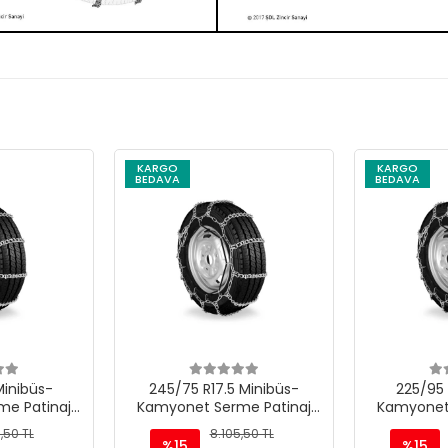
KARGO
KARGO
BEDAVA
BEDAVA
Minibüs-
245/75 R17.5 Minibüs-
225/95 
e Patinaj
Kamyonet Serme Patinaj
Kamyonet
 M220
Zinciri - M220
Zinc
,50 TL
8.105,50 TL
%15
%15