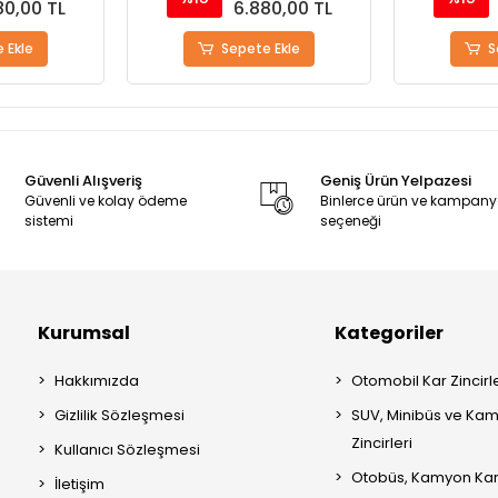
80,00 TL
6.880,00 TL
 Ekle
Sepete Ekle
S
Güvenli Alışveriş
Geniş Ürün Yelpazesi
Güvenli ve kolay ödeme
Binlerce ürün ve kampan
sistemi
seçeneği
Kurumsal
Kategoriler
Hakkımızda
Otomobil Kar Zincirle
Gizlilik Sözleşmesi
SUV, Minibüs ve Kam
Zincirleri
Kullanıcı Sözleşmesi
Otobüs, Kamyon Kar 
İletişim