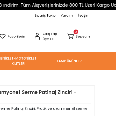
 Tüm Alışverişlerinizde 800 TL Üzeri Kargo Ücretsiz
Sipariş Takip
Yardım
İletişim
0
Giriş Yap
Favorilerim
Sepetim
Üye Ol
BİSİKLET-MOTOSİKLET
KAMP ÜRÜNLERİ
KİLİTLERİ
myonet Serme Patinaj Zinciri -
e Patinaj Zinciri. Pratik ve uzun menzil serme