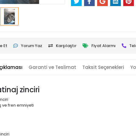
e Et
Yorum Yaz
Karşılaştır
Fiyat Alarmı
Tel
çıklaması
Garanti ve Teslimat
Taksit Seçenekleri
Yo
inaj zinciri
nciri
 ve fren emniyeti
nciri