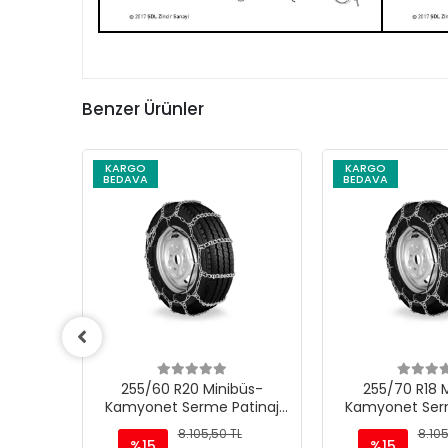
Benzer Ürünler
KARGO
KARGO
BEDAVA
BEDAVA
üs-
255/60 R20 Minibüs-
255/70 R18 
tinaj
Kamyonet Serme Patinaj
Kamyonet Serm
Zinciri - M220
Zinciri -
L
8.105,50 TL
8.105
%15
%15