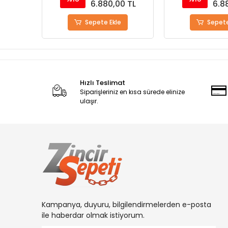
0 TL
6.880,00 TL
6.8
Sepete Ekle
Sepete
Hızlı Teslimat
Siparişleriniz en kısa sürede elinize
ulaşır.
Kampanya, duyuru, bilgilendirmelerden e-posta
ile haberdar olmak istiyorum.