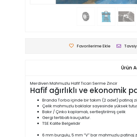
Favorilerime Ekle
Tavsiy
Ürün A
Merdiven Mahmuzlu Hafif Ticari Serme Zincir
Hafif ağırlıklı ve ekonomik pat
Branda Torba içinde bir takım (2 adet) patinaj zi
Çelik mahmuzlu baklalar sayesinde yüksek tutuş
Bakır / Çinko kaplamalı, sertleştirilmiş çelik
Gergi tertibatı kauçuktur.
TSE Kalite Belgelidir
6 mm burgulu, 5 mm “V” bar mahmuzlu patinaj zi