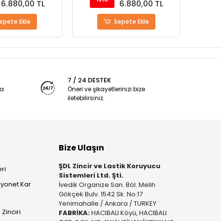
6.880,00 TL
6.880,00 TL
epete Ekle
Sepete Ekle
7 / 24 DESTEK
ya
Öneri ve şikayetlerinizi bize
iletebilirsiniz.
Bize Ulaşın
ŞDL Zincir ve Lastik Koruyucu
ri
Sistemleri Ltd. Şti.
yonet Kar
İvedik Organize San. Böl. Melih
Gökçek Bulv. 1542 Sk. No:17
Yenimahalle / Ankara / TURKEY
Zinciri
FABRİKA:
HACIBALI Köyü, HACIBALI