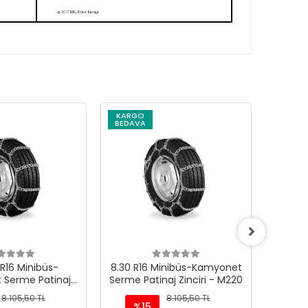
KARGO
KARG
BEDAVA
BEDAV
R16 Minibüs-
8.30 R16 Minibüs-Kamyonet
8.25 R
 Serme Patinaj
Serme Patinaj Zinciri - M220
Serme P
iri - M220
8.105,50 TL
8.105,50 TL
%15
%