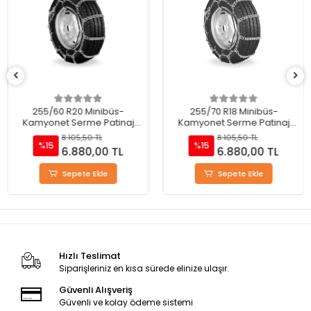
255/60 R20 Minibüs-
255/70 R18 Minibüs-
Kamyonet Serme Patinaj
Kamyonet Serme Patinaj
Zinciri - M220
Zinciri - M220
8.105,50 TL
8.105,50 TL
%15
%15
6.880,00 TL
6.880,00 TL
Sepete Ekle
Sepete Ekle
Hızlı Teslimat
Siparişleriniz en kısa sürede elinize ulaşır.
Güvenli Alışveriş
Güvenli ve kolay ödeme sistemi