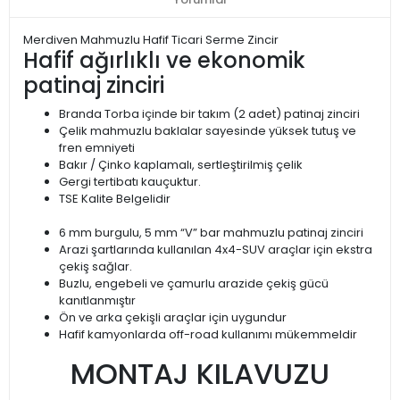
Merdiven Mahmuzlu Hafif Ticari Serme Zincir
Hafif ağırlıklı ve ekonomik
patinaj zinciri
Branda Torba içinde bir takım (2 adet) patinaj zinciri
Çelik mahmuzlu baklalar sayesinde yüksek tutuş ve
fren emniyeti
Bakır / Çinko kaplamalı, sertleştirilmiş çelik
Gergi tertibatı kauçuktur.
TSE Kalite Belgelidir
6 mm burgulu, 5 mm “V” bar mahmuzlu patinaj zinciri
Arazi şartlarında kullanılan 4x4-SUV araçlar için ekstra
çekiş sağlar.
Buzlu, engebeli ve çamurlu arazide çekiş gücü
kanıtlanmıştır
Ön ve arka çekişli araçlar için uygundur
Hafif kamyonlarda off-road kullanımı mükemmeldir
MONTAJ KILAVUZU